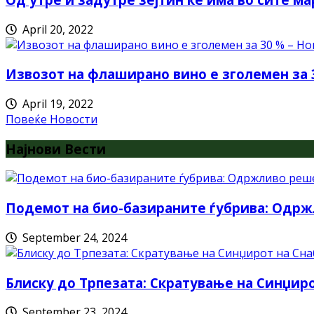
April 20, 2022
Извозот на флаширано вино е зголемен за 
April 19, 2022
Повеќе Новости
Најнови Вести
Подемот на био-базираните ѓубрива: Одрж
September 24, 2024
Блиску до Трпезата: Скратување на Синџи
September 23, 2024