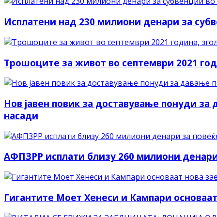
Исплатени над 230 милиони денари за субв
Tрошоците за живот во септември 2021 годи
Нов јавен повик за доставување понуди за
насади
АФПЗРР исплати близу 260 милиони денари
Гигантите Моет Хенеси и Кампари основаат 