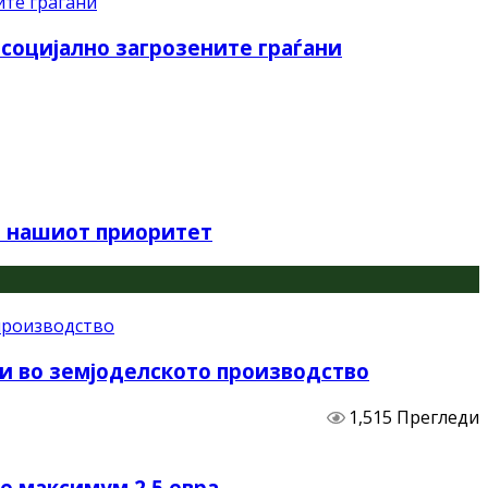
оцијално загрозените граѓани
е нашиот приоритет
и во земјоделското производство
1,515 Прегледи
не максимум 2,5 евра