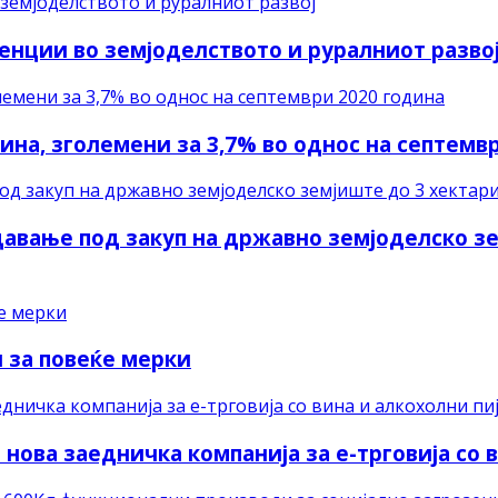
енции во земјоделството и руралниот разво
на, зголемени за 3,7% во однос на септемв
 давање под закуп на државно земјоделско 
 за повеќе мерки
нова заедничка компанија за е-трговија со 