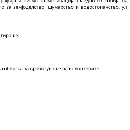
графија и писмо за мотивација (заедно со копија од
о за земјоделство, шумарство и водостопанство, ул.
нтирање.
а обврска за вработување на волонтерите.