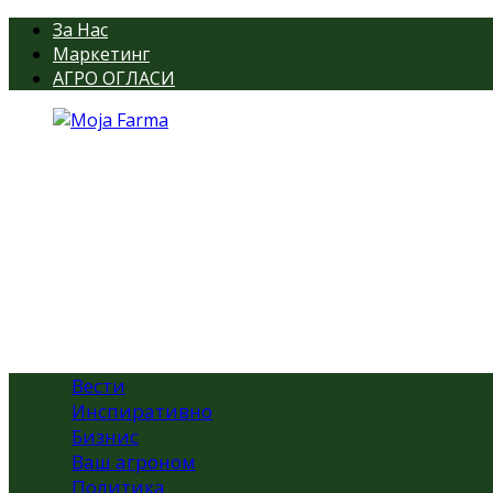
За Нас
Маркетинг
АГРО ОГЛАСИ
Вести
Инспиративно
Бизнис
Ваш агроном
Политика