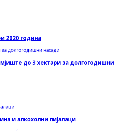
ј
ри 2020 година
земјиште до 3 хектари за долгогодишни
вина и алкохолни пијалаци