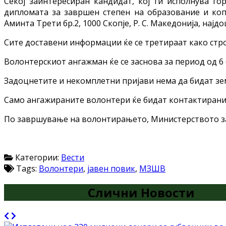
Секој заинтересиран кандидат, кој ги исполнува го
дипломата за завршен степен на образование и копи
Аминта Трети бр.2, 1000 Скопје, Р. С. Македонија, најдо
Сите доставени информации ќе се третираат како стр
Волонтерскиот ангажман ќе се заснова за период од 6 
Задоцнетите и некомплетни пријави нема да бидат зе
Само ангажираните волонтери ќе бидат контактирани
По завршување на волонтирањето, Министерството за
Категории:
Вести
Tags:
Волонтери
,
јавен повик
,
МЗШВ
Слични Новости