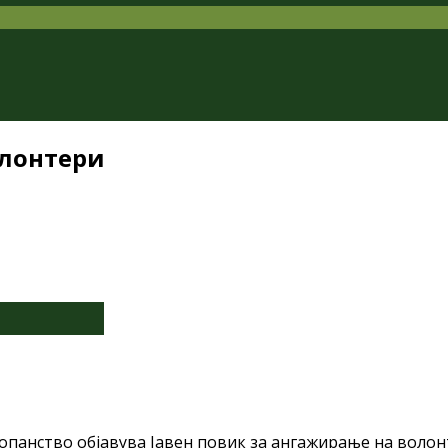
олонтери
опанство објавува Jавен повик за ангажирање на волон