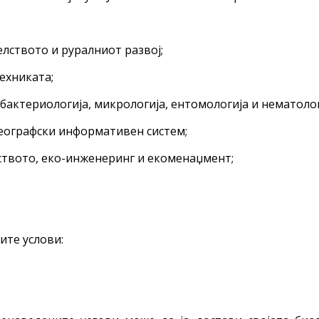
лството и руралниот развој;
ехниката;
актериологија, микрологија, ентомологија и нематолог
еографски информативен систем;
ството, еко-инженеринг и екоменаџмент;
ите услови: