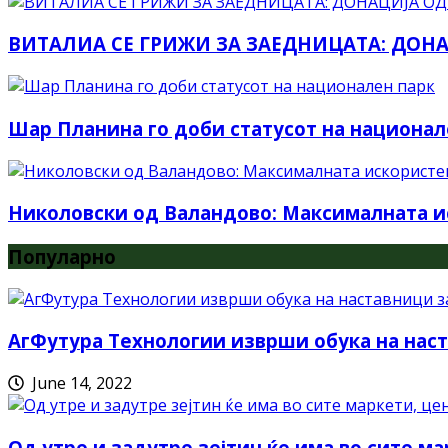
ВИТАЛИА СЕ ГРИЖИ ЗА ЗАЕДНИЦАТА: ДОНАЦИ
Шар Планина го доби статусот на национал
Николовски од Валандово: Максималната и
Популарно
АгФутура Технологии изврши обука на наст
June 14, 2022
Од утре и задутре зејтин ќе има во сите ма