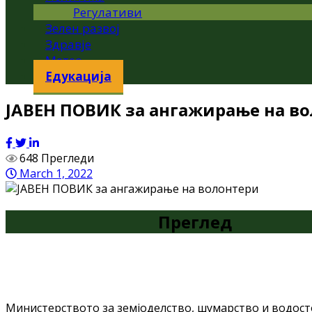
Регулативи
Зелен развој
Здравје
Метео
Едукација
ЈАВЕН ПОВИК за ангажирање на в
648 Прегледи
March 1, 2022
Преглед
Министерството за земјоделство, шумарство и водост