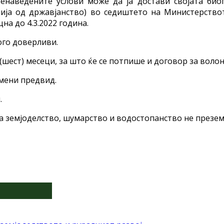
ренаведените услови може да ја достави својата био
ја од државјанство) во седиштето на Министерствот
цна до 4.3.2022 година.
ого доверливи.
(шест) месеци, за што ќе се потпише и договор за воло
мени предвид.
.
 земјоделство, шумарство и водостопанство не презем