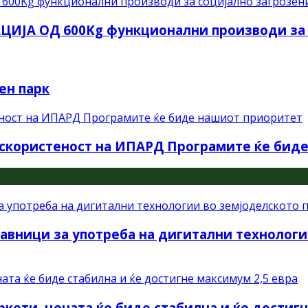
ЈА ОД 600Kg функционални производи за с
ен парк
скористеност на ИПАРД Програмите ќе бид
авници за употреба на дигитални технологи
ркети, цената ќе биде стабилна и ќе достиг