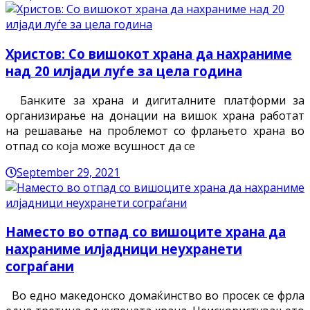
Христов: Со вишокот храна да нахраниме
над 20 илјади луѓе за цела година
Банките за храна и дигиталните платформи за
организирање на донации на вишок храна работат
на решавање на проблемот со фрлањето храна во
отпад со која може всушност да се
September 29, 2021
Наместо во отпад со вишоците храна да
нахраниме илјадници неухранети
сограѓани
Во едно македонско домаќинство во просек се фрла