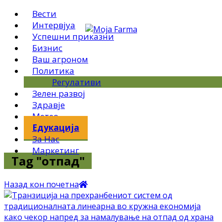
Вести
Интервјуа
Успешни приказни
Бизнис
Ваш агроном
Политика
Регулативи
Зелен развој
Здравје
Метео
Едукација
За Нас
Маркетинг
Tag "отпад"
Назад кон почетна