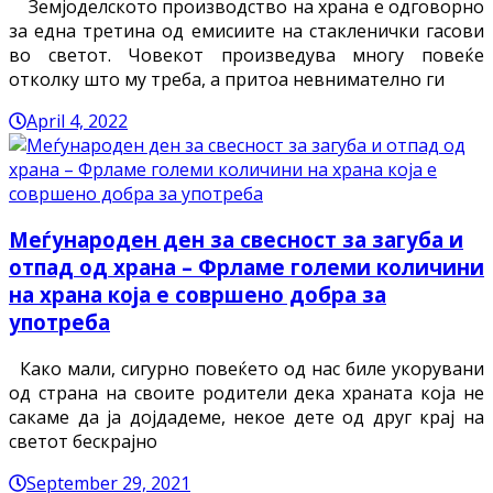
Земјоделското производство на храна е одговорно
за една третина од емисиите на стакленички гасови
во светот. Човекот произведува многу повеќе
отколку што му треба, а притоа невнимателно ги
April 4, 2022
Меѓународен ден за свесност за загуба и
отпад од храна – Фрламе големи количини
на храна која е совршено добра за
употреба
Како мали, сигурно повеќето од нас биле укорувани
од страна на своите родители дека храната која не
сакаме да ја дојдадеме, некое дете од друг крај на
светот бескрајно
September 29, 2021