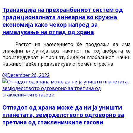
Транзиција на прехранбениот систем од
традиционалната линеарна во кружна
економија како чекор напред за
намалување на отпад од храна
Растот на населението ќе продолжи да има
значајни влијанија врз начинот на кој добрата се
произведуваат и трошат, бидејќи глобалниот начин
на живот веќе предизвикува огромен стрес на
December 26, 2022
Отпадот од храна може да ни ја уништи
планетата, земјоделството одговорно за
третина од стакленичките гасови