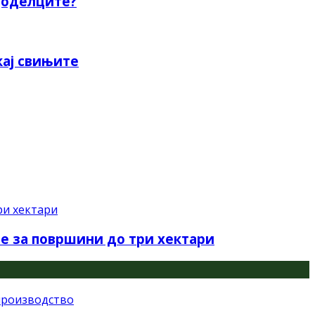
мјоделците?
кај свињите
е за површини дo три хектари