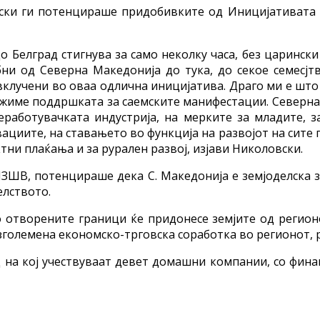
ки ги потенцираше придобивките од Иницијативата „
до Белград стигнува за само неколку часа, без царинс
ни од Северна Македонија до тука, до секое семесјт
 вклучени во оваа одлична иницијатива. Драго ми е ш
олжиме поддршката за саемските манифестации. Северна
аботувачката индустрија, на мерките за младите, за
циите, на ставањето во функција на развојот на сите 
тни плаќања и за рурален развој, изјави Николовски.
В, потенцираше дека С. Македонија е земјоделска зе
елството.
 отворените граници ќе придонесе земјите од регион
големена економско-трговска соработка во регионот, 
 на кој учествуваат девет домашни компании, со фин