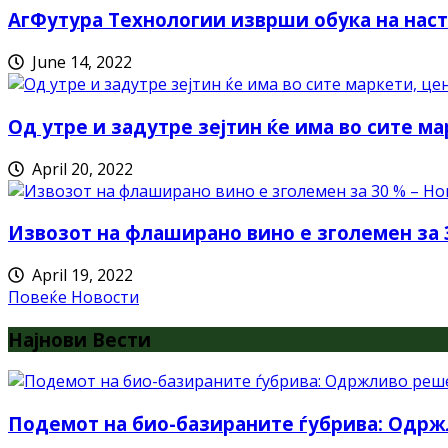
АгФутура Технологии изврши обука на наст
June 14, 2022
Од утре и задутре зејтин ќе има во сите ма
April 20, 2022
Извозот на флаширано вино е зголемен за 
April 19, 2022
Повеќе Новости
Најнови Вести
Подемот на био-базираните ѓубрива: Одрж