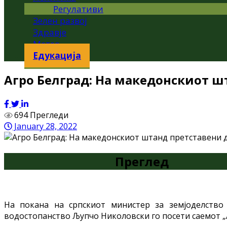
Регулативи
Зелен развој
Здравје
Метео
Едукација
Агро Белград: На македонскиот 
694 Прегледи
January 28, 2022
Преглед
На покана на српскиот министер за земјоделство
водостопанство Љупчо Николовски го посети саемот „А