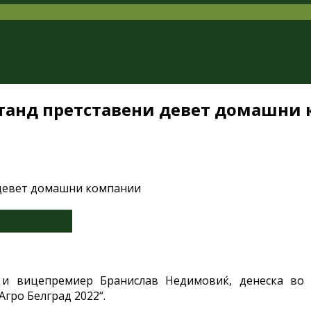
штанд претставени девет домашни
 и вицепремиер Бранислав Недимовиќ, денеска во 
гро Белград 2022“.