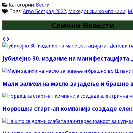
Категории:
Вести
Tags:
Агро Белград 2022
,
Македонски компаниии
,
М
Слични Новости
Јубилејно 30. издание на манифестацијата 
Мали залихи на масло за јадење и брашно в
Норвешка старт-ап компанија создаде елек