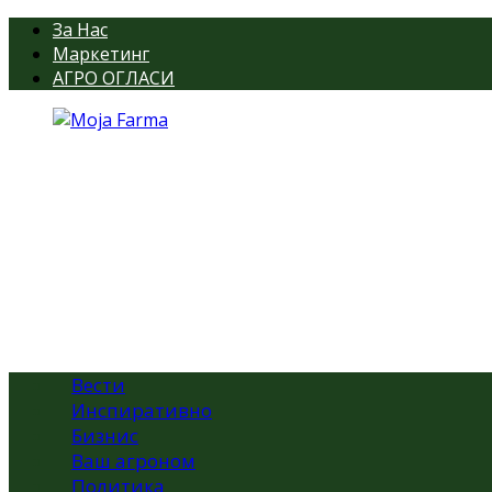
За Нас
Маркетинг
АГРО ОГЛАСИ
Вести
Инспиративно
Бизнис
Ваш агроном
Политика