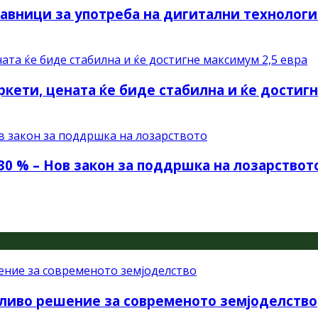
авници за употреба на дигитални технологи
ркети, цената ќе биде стабилна и ќе достиг
30 % – Нов закон за поддршка на лозарствот
ливо решение за современото земјоделство