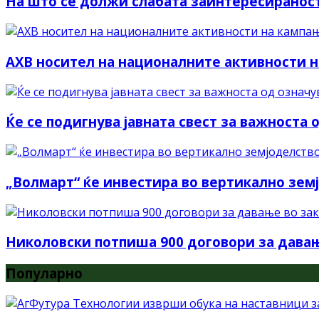
На што се должи слабата заинтересираност
АХВ носител на националните активности н
Ќе се подигнува јавната свест за важноста
„Волмарт“ ќе инвестира во вертикално зем
Николовски потпиша 900 договори за давањ
Популарно