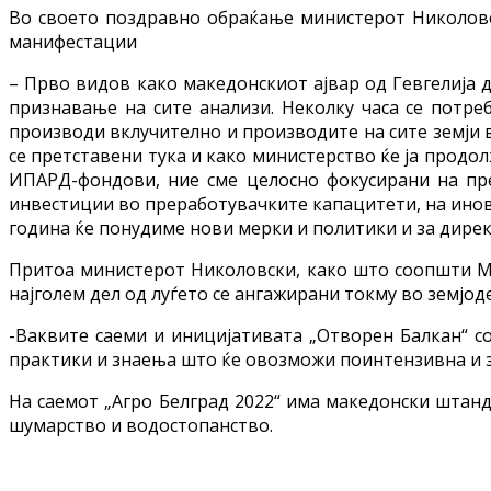
Во своето поздравно обраќање министерот Николовс
манифестации
– Прво видов како македонскиот ајвар од Гевгелија 
признавање на сите анализи. Неколку часа се потреб
производи вклучително и производите на сите земји
се претставени тука и како министерство ќе ја прод
ИПАРД-фондови, ние сме целосно фокусирани на прер
инвестиции во преработувачките капацитети, на инова
година ќе понудиме нови мерки и политики и за дирек
Притоа министерот Николовски, како што соопшти МЗШ
најголем дел од луѓето се ангажирани токму во земјод
-Ваквите саеми и иницијативата „Отворен Балкан“ со
практики и знаења што ќе овозможи поинтензивна и з
На саемот „Агро Белград 2022“ има македонски штанд
шумарство и водостопанство.