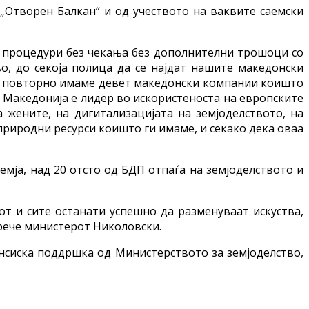
Отворен Балкан“ и од учеството на ваквите саемски
ки процедури без чекања без дополнителни трошоци со
во, до секоја полица да се најдат нашите македонски
то повторно имаме девет македонски компании коишто
 Македонија е лидер во искористеноста на европските
 жените, на дигитализацијата на земјоделството, на
природни ресурси коишто ги имаме, и секако дека оваа
мја, над 20 отсто од БДП отпаѓа на земјоделството и
от и сите останати успешно да разменуваат искуства,
рече министерот Николовски.
ансиска поддршка од Министерството за земјоделство,