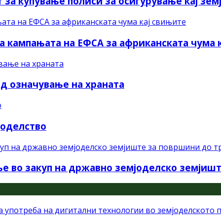
 за купување полиси за осигурување кај зе
а кампањата на ЕФСА за африканската чума 
 од означување на храната
јоделство
е во закуп на државно земјоделско земјишт