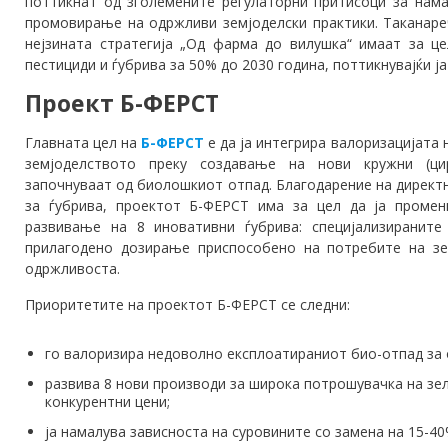
поттикнат од зголемените регулаторни притисоци за нама
промовирање на одржливи земјоделски практики. Таканареч
нејзината стратегија „Од фарма до вилушка“ имаат за ц
пестициди и ѓубрива за 50% до 2030 година, поттикнувајќи 
Проект Б-ФЕРСТ
Главната цел на
Б-ФЕ
РСТ
е да ја интегрира валоризацијата
земјоделството преку создавање на нови кружни (ци
започнуваат од биолошкиот отпад. Благодарение на директ
за ѓубрива, проектот Б-ФЕРСТ има за цел да ја промен
развивање на 8 иновативни ѓубрива: специјализиранит
прилагодено дозирање приспособено на потребите на зе
одржливоста.
Приоритетите на проектот Б-ФЕРСТ се следни:
го валоризира недоволно експлоатираниот био-отпад за
развива 8 нови производи за широка потрошувачка на зел
конкурентни цени;
ја намалува зависноста на суровините со замена на 15-4