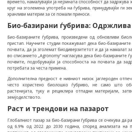
времето, намалувајќи ја нејзината способност да задржува 
круг на зголемена употреба на ѓубрива, принудувајќи ги з
хранливи материи за се помали приноси.
Био-базирани ѓубрива: Одржлива
Био-базираните ѓубрива, произведени од обновливи биол
пристап. Научните студии покажуваат дека био-базираните
почвата, да ја зголемат биодиверзитетот и да ја намалат з
во списанието „Agronomy“ нагласува дека био-базираните ѓ
почвите, подобрувајќи ја способноста на почвата да зад
потребата за честа примена.
Дополнителна предност е нивниот низок јаглероден отпеча
често користено биолошко ѓубриво, не само што обе
растенијата, туку и рециклира отпадни материјали, зат
земјоделството.
Раст и трендови на пазарот
Глобалниот пазар за био-базирани ѓубрива се очекува да р
од 6.9% од 2022 до 2030 година, според анализата на п