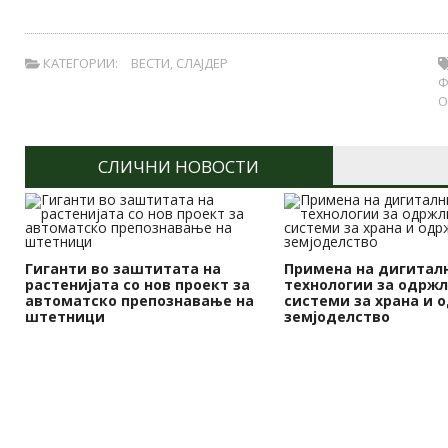
КАТЕГОРИИ:
ВЕСТИ
,
СЛАЈДЕР
Ф
О
СЛИЧНИ НОВОСТИ
Гиганти во заштитата на
Примена на дигитал
растенијата со нов проект за
технологии за одрж
автоматско препознавање на
системи за храна и 
штетници
земјоделство