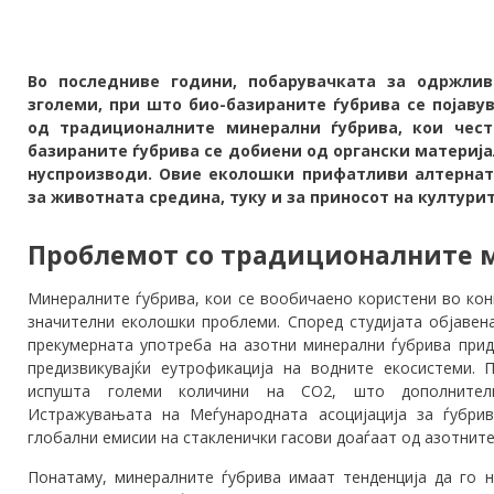
Во последниве години, побарувачката за одржлив
зголеми, при што био-базираните ѓубрива се појаву
од традиционалните минерални ѓубрива, кои чест
базираните ѓубрива се добиени од органски материја
нуспроизводи. Овие еколошки прифатливи алтернат
за животната средина, туку и за приносот на културит
Проблемот со традиционалните 
Минералните ѓубрива, кои се вообичаено користени во кон
значителни еколошки проблеми. Според студијата објавена
прекумерната употреба на азотни минерални ѓубрива прид
предизвикувајќи еутрофикација на водните екосистеми. 
испушта големи количини на CO2, што дополнителн
Истражувањата на Меѓународната асоцијација за ѓубрив
глобални емисии на стакленички гасови доаѓаат од азотните
Понатаму, минералните ѓубрива имаат тенденција да го н