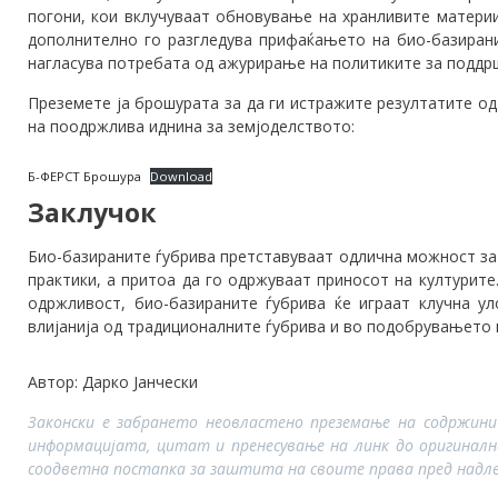
погони, кои вклучуваат обновување на хранливите матери
дополнително го разгледува прифаќањето на био-базирани
нагласува потребата од ажурирање на политиките за поддрш
Преземете ја брошурата за да ги истражите резултатите о
на поодржлива иднина за земјоделството:
Б-ФЕРСТ Брошура
Download
Заклучок
Био-базираните ѓубрива претставуваат одлична можност за
практики, а притоа да го одржуваат приносот на културите
одржливост, био-базираните ѓубрива ќе играат клучна 
влијанија од традиционалните ѓубрива и во подобрувањето н
Автор: Дарко Јанчески
Законски е забрането неовластено преземање на содржини
информацијата, цитат и пренесување на линк до оригинал
соодветна постапка за заштита на своите права пред надле