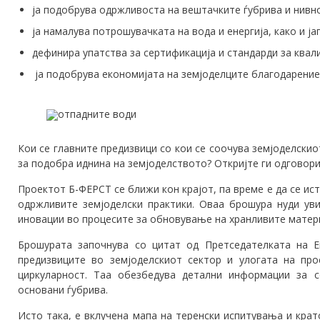
ја подобрува одржливоста на вештачките ѓубрива и нивн
ја намалува потрошувачката на вода и енергија, како и ја
дефинира упатства за сертификација и стандарди за квали
ја подобрува економијата на земјоделците благодарение 
Кои се главните предизвици со кои се соочува земјоделски
за подобра иднина на земјоделството? Откријте ги одговор
Проектот Б-ФЕРСТ се ближи кон крајот, па време е да се и
одржливите земјоделски практики. Оваа брошура нуди уви
иновации во процесите за обновување на хранливите матер
Брошурата започнува со цитат од Претседателката на Е
предизвиците во земјоделскиот сектор и улогата на пр
циркуларност. Таа обезбедува детални информации за 
основани ѓубрива.
Исто така, е вклучена мапа на теренски испитувања и кра