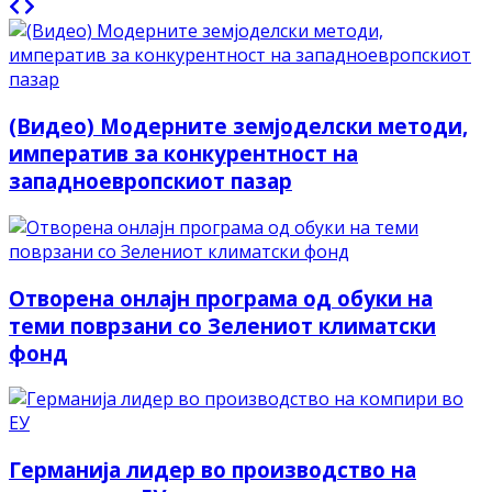
(Видео) Модерните земјоделски методи,
императив за конкурентност на
западноевропскиот пазар
Отворена онлајн програма од обуки на
теми поврзани со Зелениот климатски
фонд
Германија лидер во производство на