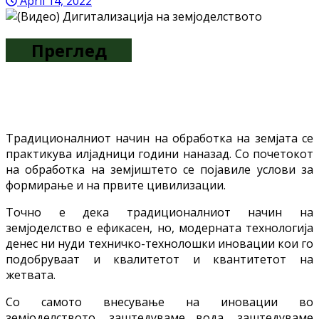
April 14, 2022
Преглед
Традиционалниот начин на обработка на земјата се
практикува илјадници години наназад. Со почетокот
на обработка на земјиштето се појавиле услови за
формирање и на првите цивилизации.
Точно е дека традиционалниот начин на
земјоделство е ефикасен, но, модерната технологија
денес ни нуди техничко-технолошки иновации кои го
подобруваат и квалитетот и квантитетот на
жетвата.
Со самото внесување на иновации во
земјоделството, заштедуваме вода, заштедуваме