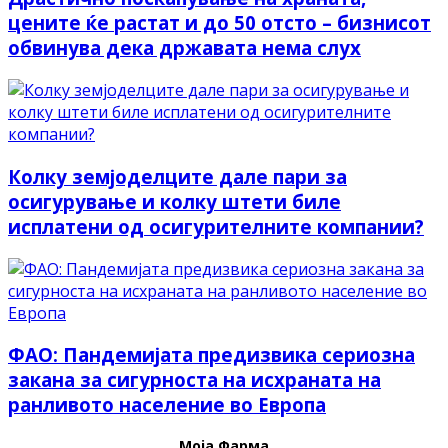
цените ќе растат и до 50 отсто – бизнисот
обвинyвa дека државата нeмa cлyх
Колку земјоделците дале пари за
осигурување и колку штети биле
исплатени од осигурителните компании?
ФАО: Пандемијата предизвика сериозна
закана за сигурноста на исхраната на
ранливото население во Европа
Моја Фарма