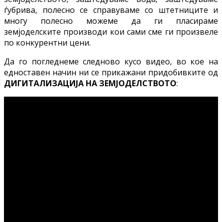
ѓубрива, полесно се справуваме со штетниците и
многу полесно можеме да ги пласираме
земјоделските производи кои сами сме ги произвеле
по конкурентни цени.
Да го погледнеме следново кусо видео, во кое на
едноставен начин ни се прикажани придобивките од
ДИГИТАЛИЗАЦИЈА НА ЗЕМЈОДЕЛСТВОТО
: