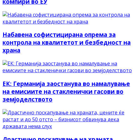
компири во ЕУ
Набавена софистицирана опрема за
контрола на квалитетот и безбедност на
храна
ЕК: Германија заостанува во намалување
на емисиите на стакленички гасови во
земјоделството
Драстично поскапување на храната,