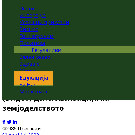
Вести
Интервјуа
Успешни приказни
Бизнис
Ваш агроном
Политика
Регулативи
Зелен развој
Здравје
Метео
Едукација
За Нас
Маркетинг
(Видео) Дигитализација на
земјоделството
986 Прегледи