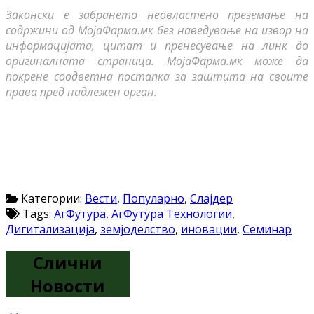
Законски е забрането неовластено преземање на
содржини од МојаФарма.мк без наведување на извор на
информацијата, цитат и пренесување на линк до
оригиналната страница. МојаФарма.мк може да
покрене соодветна постапка за заштита на своите
права пред надлежен орган.
Категории:
Вести
,
Популарно
,
Слајдер
Tags:
АгФутура
,
АгФутура Технологии
,
Дигитализација
,
земјоделство
,
иновации
,
Семинар
Слични
Новости