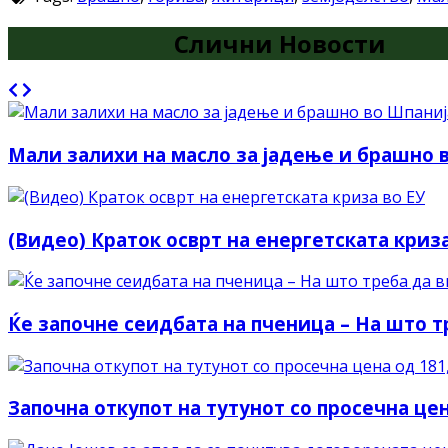
Слични Новости
Мали залихи на масло за јадење и брашно в
(Видео) Краток осврт на енергетската криза
Ќе започне сеидбата на пченица – На што т
Започна откупот на тутунот со просечна цен