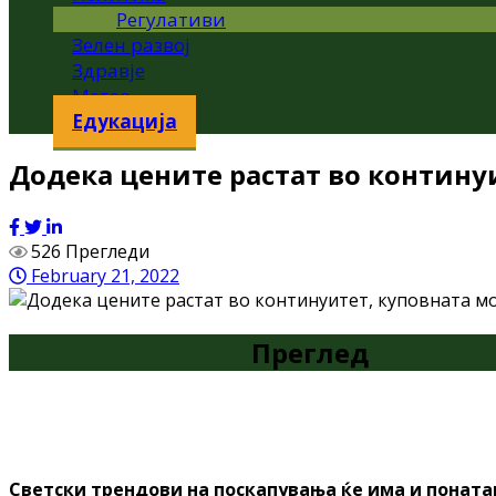
Регулативи
Зелен развој
Здравје
Метео
Едукација
Додека цените растат во контину
526 Прегледи
February 21, 2022
Преглед
Светски трендови на поскапувања ќе има и понатам