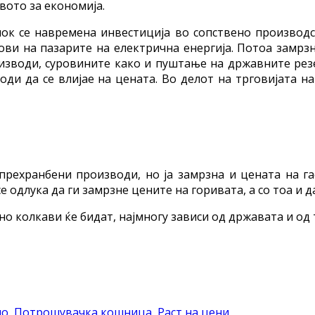
вото за економија.
ок се навремена инвестиција во сопствено производс
и на пазарите на електрична енергија. Потоа замрзн
изводи, суровините како и пуштање на државните ре
и да се влијае на цената. Во делот на трговијата н
прехранбени производи, но ја замрзна и цената на гас
 одлука да ги замрзне цените на горивата, а со тоа и д
о колкави ќе бидат, најмногу зависи од државата и од т
ло
,
Потрошувачка кошница
,
Раст на цени