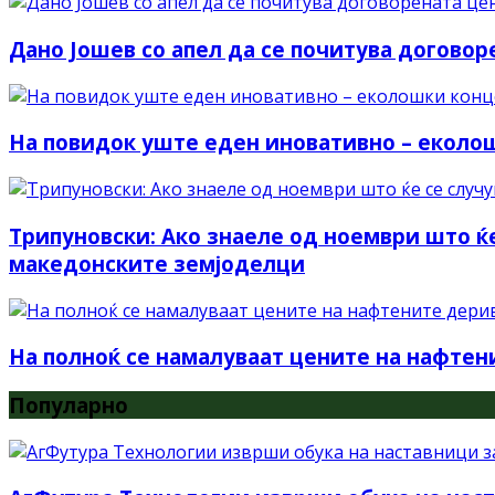
Дано Јошев со апел да се почитува договоре
На повидок уште еден иновативно – еколош
Трипуновски: Ако знаеле од ноември што ќе
македонските земјоделци
На полноќ се намалуваат цените на нафтен
Популарно