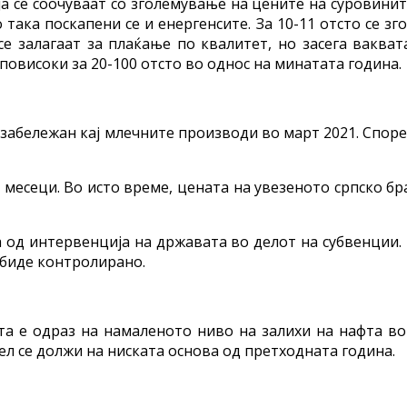
 се соочуваат со зголемување на цените на суровини
о така поскапени се и енергенсите. За 10-11 отсто се
 се залагаат за плаќање по квалитет, но засега вакв
повисоки за 20-100 отсто во однос на минатата година.
е забележан кај млечните производи во март 2021. Спор
месеци. Во исто време, цената на увезеното српско бра
 од интервенција на државата во делот на субвенции. 
 биде контролирано.
та е одраз на намаленото ниво на залихи на нафта во
дел се должи на ниската основа од претходната година.