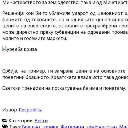
Министерството за земјоделство, така и од Минстерст
Решенија кои би го ублажиле ударот од ценовниот ш
фирмите од тековните, но и од идните ценовни шоков
цените на енергенсите, основните прехранбрени про
може директно преку субвенции на одредени производ
малите и големите маркети.
Србија, на пример, ги замрзна цените на основните 
поевтини брашното. Хрватската влада исто така донесе
Светски трендови на поскапувања ќе има и понатаму, н
Извор:
Respublika
Категории:
Вести
Tags:
Брашно
,
горива
,
Житарици
,
земјоделство
,
Ма