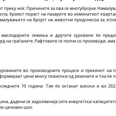
т преку ноќ. Причините за ова се многубројни. Намалу
па, брзиот пораст на пазарите во изминатиот кварта
амалувањето на бројот на животни придонесоа за згол
 маслодајните семиња и другите суровини ќе пред
д на граѓаните. Рафтовите се полни со производи, ама 
уровините во производните процеси и прекинот на 
 формираат цени многу повисоки од реалните и тоа ќе п
следните 10 години. Тие ќе останат високи и во 20
ина, дадени се задолженија сите енергетски капацитети
ли ценовен шок.