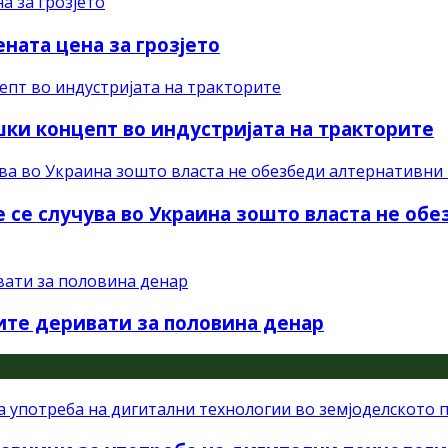
ната цена за грозјето
ки концепт во индустријата на тракторите
 се случува во Украина зошто власта не об
ите деривати за половина денар