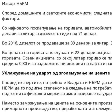
Извор: НБРМ
Според домашните и светските економисти, следната 
фактори.
Со најновото поскапување на горивата, автомобилите
денари за литар, а дизелот отиде над 71 денар.
Во 2016, дизелот се продаваше за 39 денари за литар, Е
Во цената на горивата влегуваат и 22 денари акциза 
горивата. Освен акцизата, со секој литар гориво се 
средина 0,80 и за задолжителни резерви на нафта и на
Ублажување на ударот од зголемување на цените
Според експертите, потребно е Владата и НБРМ да се
НБРМ да го подигне степенот на следење на потребат
подготви со фискални мерки за амортизирање на удар
Наместо замрзнување на цените на основните произво
примарното производство, преработката и зголемувањ