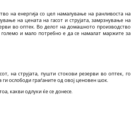
тво на енергија со цел намалување на ранливоста на
ување на цената на гасот и струјата, замрзнување на
зерви во оптек. Во делот на домашното производство
а големо и мало потребно е да се намалат маржите за
от, на струјата, пушти стокови резерви во оптек, го
а ги ослободи граѓаните од овој ценовен шок.
оа, какви одлуки ќе се донесе.