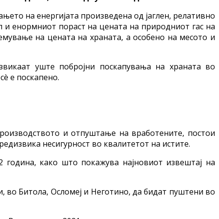
вањето на енергијата произведена од јаглен, релативно
л и енормниот пораст на цената на природниот гас на
емување на цената на храната, а особено на месото и
извикаат уште побројни поскапувања на храната во
сè е поскапено.
производството и отпуштање на вработените, постои
редизвика несигурност во квалитетот на истите.
22 година, како што покажува најновиот извештај на
, во Битола, Осломеј и Неготино, да бидат пуштени во