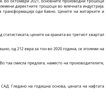
те. Во октомври 2021, основните производни трошоци
 зголемени директните трошоци во млечната индустрија.
ата трансформација оди бавно. Цените на житарките и
ед статистиката, цените на храната во третиот квартал
шно, од 212 евра за тон во 2020 година, се зголеми на
Во таа смисла предлага, наместо на производителите,
 САД. Гледано на годишна основа, цената на нафтата