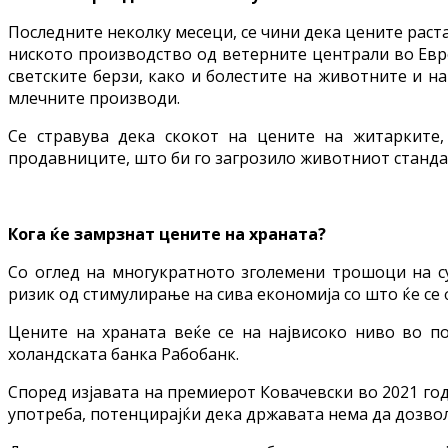
Последните неколку месеци, се чини дека цените раста
ниското производство од ветерните централи во Евро
светските берзи, како и болестите на животните и н
млечните производи.
Се стравува дека скокот на цените на житарките,
продавниците, што би го загрозило животниот стандар
Кога ќе замрзнат цените на храната?
Со оглед на многукратното зголемени трошоци на с
ризик од стимулирање на сива економија со што ќе се
Цените на храната веќе се на највисоко ниво во по
холандската банка Рабобанк.
Според изјавата на премиерот Ковачевски во 2021 год
употреба, потенцирајќи дека државата нема да дозво