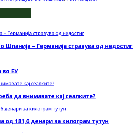
о Шпанија – Германија стравува од недостиг
 во ЕУ
реба да внимавате кај сеалките?
а од 181,6 денари за килограм тутун