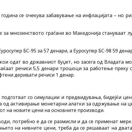
година се очекува забавување на инфлацијата – но р
 за мнозинството граѓани во Македонија стануваат лу
уросупер БС-95 за 57 денари, а Еуросупер БС-98 59 денар
кои одат во државниот буџет, но засега од Владата м
плаќаат речиси 5,5 денари трошоци за работење преку с
фтени деривати речиси 1 денар.
 подготват со симулации и предвидувања, бидејќи цен
а од активирање монетарни алатки за одржување на це
от на новите цени на основните производи.
ди, потребно е да се размисли и да се применат мерк
ето на нивните цени, треба да се решаваат на двата ф