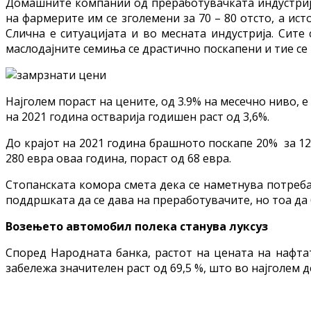
Домашните компании од преработувачката индустрија
на фармерите им се зголемени за 70 – 80 отсто, а ист
Слична е ситуацијата и во месната индустрија. Сите
маслодајните семиња се драстично поскапени и тие се 
Најголем пораст на цените, од 3.9% на месечно ниво, 
на 2021 година остварија годишен раст од 3,6%.
До крајот на 2021 година брашното поскапе 20% за 12 
280 евра оваа година, пораст од 68 евра.
Стопанската комора смета дека се наметнува потреба
поддршката да се дава на преработувачите, но тоа да
Возењето автомобил полека станува луксуз
Според Народната банка, растот на цената на нафта
забележа значителен раст од 69,5 %, што во најголем 