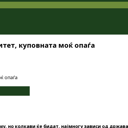
итет, куповната моќ опаѓа
у, но колкави ќе бидат, најмногу зависи од држават