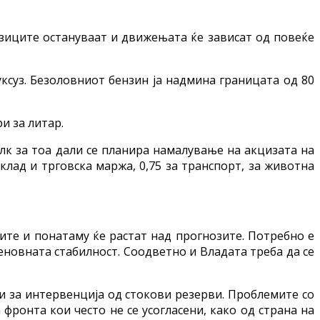
изиците остануваат и движењата ќе зависат од повеќе
ксуз. Безоловниот бензин ја надмина границата од 80
и за литар.
олк за тоа дали се планира намалување на акцизата на
клад и трговска маржа, 0,75 за транспорт, за животна
ите и понатаму ќе растат над прогнозите. Потребно е
новната стабилност. Соодветно и Владата треба да се
и за интервенција од стокови резерви. Проблемите со
ронта кои често не се усогласени, како од страна на