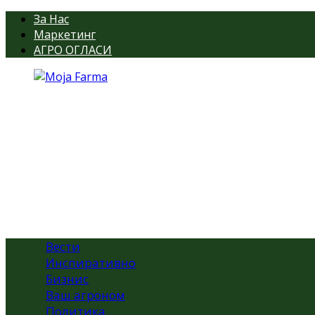
За Нас
Маркетинг
АГРО ОГЛАСИ
Вести
Инспиративно
Бизнис
Ваш агроном
Политика