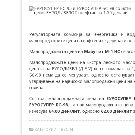
Регулаторната комисија за енергетика и во
малопродажните цени на нафтените деривати во п
Малопродажната цена на
Мазутот М-1 НС
се згол
Малопродажните цени на Екстра лесното масло 
цената на ЕУРОДИЗЕЛ (Д-Е V) ќе се намалат за 
БС-98 нема да се менуваат, односно остануваат
утврдување на највисоки малопродажни цени на н
година.
Со тоа, малопродажната цена на
ЕУРОСУПЕР 
ЕУРОСУПЕР БС-98
, а пак малопродажната цена
изнесува
64,00 ден/лит
, односно
62,00 ден/лит
КАТЕГОРИИ:
ВЕСТИ