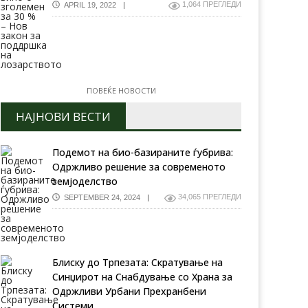
1,064 ПРЕГЛЕДИ
APRIL 19, 2022
ПОВЕЌЕ НОВОСТИ
Урбани системи за храна:
Иновативни решенија за
О – До мај земјоделците
одржлива иднина
НАЈНОВИ ВЕСТИ
еба да ја подготват
мјата за сеење пченица,
чмен, пченка и сончоглед и
Подемот на био-базираните ѓубрива:
ленчук, и покрај војната
Одржливо решение за современото
земјоделство
34,065 ПРЕГЛЕДИ
SEPTEMBER 24, 2024
Блиску до Трпезата: Скратување на
Синџирот на Снабдување со Храна за
Одржливи Урбани Прехранбени
Системи