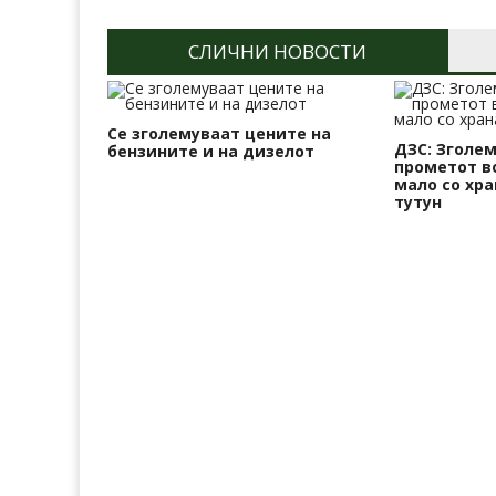
СЛИЧНИ НОВОСТИ
Се зголемуваат цените на
ДЗС: Зголе
бензините и на дизелот
прометот во
мало со хра
тутун