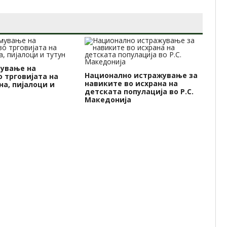
мување на
Национално истражување за
 трговијата на
ФА
навиките во исхрана на
на, пијалоци и
тр
детската популација во Р.С.
зе
Македонија
ја
зе