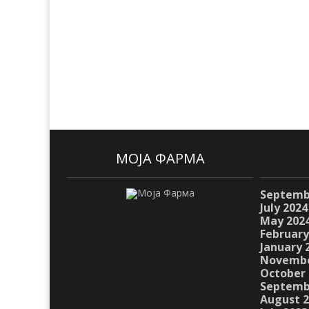
МОЈА ФАРМА
Septemb
July 2024
May 202
February
January 
Novembe
October 
Septemb
August 