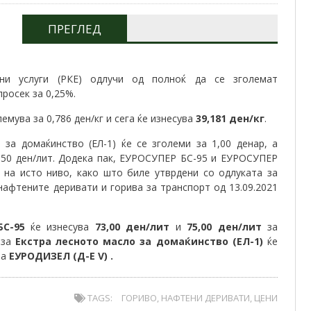
ПРЕГЛЕД
дни услуги (РКЕ) одлучи од полноќ да се зголемат
росек за 0,25%.
емува за 0,786 ден/кг и сега ќе изнесува
39,181 ден/кг
.
за домаќинство (ЕЛ-1) ќе се зголеми за 1,00 денар, а
1,50 ден/лит. Додека пак, ЕУРОСУПЕР БС-95 и ЕУРОСУПЕР
 на исто ниво, како што биле утврдени со одлуката за
афтените деривати и горива за транспорт од 13.09.2021
БС-95
ќе изнесува
73,00 ден/лит
и
75,00 ден/лит
за
 за
Екстра лесното масло за домаќинство (ЕЛ-1)
ќе
за
ЕУРОДИЗЕЛ (Д-Е V)
.
TAGS:
ГОРИВО
,
НАФТЕНИ ДЕРИВАТИ
,
ЦЕНИ