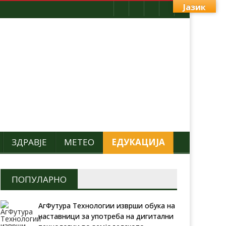
Јазик
ЗДРАВЈЕ
МЕТЕО
ЕДУКАЦИЈА
ПОПУЛАРНО
АгФутура Технологии изврши обука на
наставници за употреба на дигитални