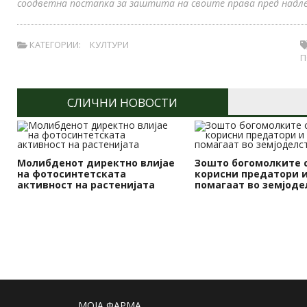
соодветна постапка за заштита на своите права пред надле
КАТЕГОРИИ:
КУЛТУРИ
П
СЛИЧНИ НОВОСТИ
Молибденот директно влијае
Зошто богомолките 
на фотосинтетската
корисни предатори и
активност на растенијата
помагаат во земјоде
МОЈА ФАРМА