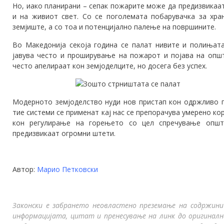
Но, иако планирани – сепак пожарите може да предизвикаа
и на живиот свет. Со се поголемата побарувачка за хран
земјиште, а со тоа и потенцијално палење на површините.
Во Македонија секоја година се палат нивите и полињата.
јавува често и проширување на пожарот и појава на опш
често апелираат кон земјоделците, но досега без успех.
Модерното земјоделство нуди нов пристап кон одржливо п
тие системи се применат кај нас се препорачува умерено к
кон регулирање на горењето со цел спречување опш
предизвикаат огромни штети.
Автор:
Марио Петковски
Законски е забрането неовластено преземање на содржини
информацијата, цитат и пренесување на линк до оригинал