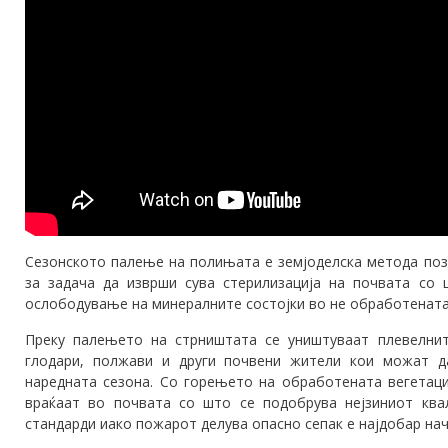
Сезонското палење на полињата е земјоделска метода поз
за задача да изврши сува стерилизација на почвата со
ослободување на минералните состојки во не обработената 
Преку палењето на стрништата се уништуваат плевелнит
глодари, полжави и други почвени жители кои можат д
наредната сезона. Со горењето на обработената вегетаци
враќаат во почвата со што се подобрува нејзиниот ква
стандарди иако пожарот делува опасно сепак е најдобар нач