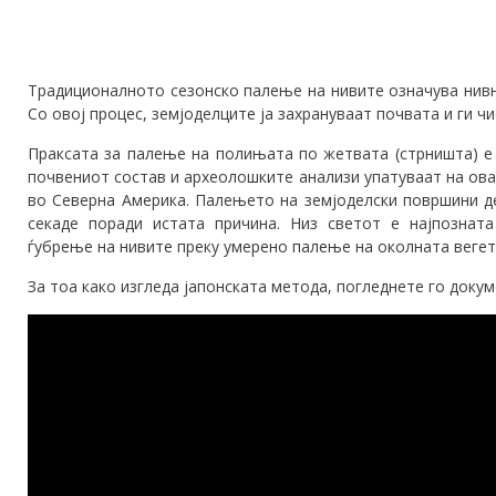
Традиционалното сезонско палење на нивите означува нивн
Со овој процес, земјоделците ја захрануваат почвата и ги 
Праксата за палење на полињата по жетвата (стрништа) е 
почвениот состав и археолошките анализи упатуваат на ов
во Северна Америка. Палењето на земјоделски површини де
секаде поради истата причина. Низ светот е најпозната 
ѓубрење на нивите преку умерено палење на околната вегет
За тоа како изгледа јапонската метода, погледнете го доку