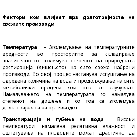
Фактори кои влијаат врз долготрајноста на
свежите производи
Температура
– Зголемување на температурните
вредности во просториите за складирање
значително го зголемува степенот на природната
респирација (дишењето) на сите свежо набрани
производи. Во овој процес настанува испуштање на
одредена количина на вода и продолжување на сите
метаболички процеси кои што се случуваат.
Намалувањето на температурата го намалува
степенот на дишење и со тоа се зголемува
долготрајноста на производот.
Транспирација и губење на вода
– Високи
температури, намалена релативна влажност и
оштетувања на плодовите можат драстично да