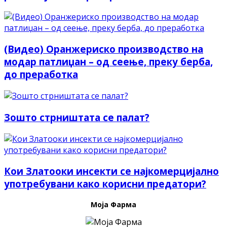
(Видео) Оранжериско производство на
модар патлиџан – од сеење, преку берба,
до преработка
Зошто стрништата се палат?
Кои Златооки инсекти се најкомерцијално
употребувани како корисни предатори?
Моја Фарма