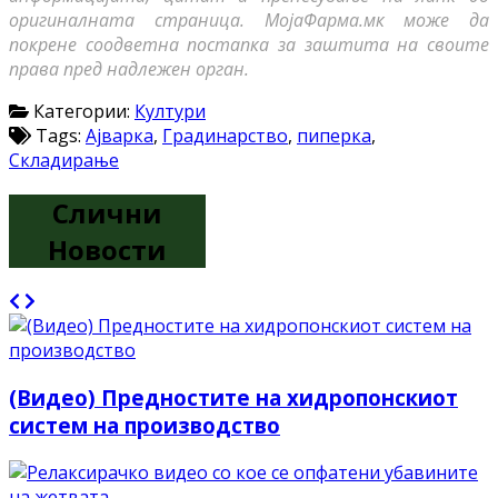
оригиналната страница. МојаФарма.мк може да
покрене соодветна постапка за заштита на своите
права пред надлежен орган.
Категории:
Култури
Tags:
Ајварка
,
Градинарство
,
пиперка
,
Складирање
Слични
Новости
(Видео) Предностите на хидропонскиот
систем на производство