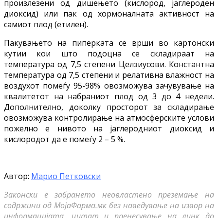
произлезени од дишењето (кислород, јаглероден
диоксид) или пак од хормоналната активност на
самиот плод (етилен).
Пакувањето на пиперката се врши во картонски
кутии кои што подоцна се складираат на
температура од 7,5 степени Целзиусови. Константна
температура од 7,5 степени и релативна влажност на
воздухот помеѓу 95-98% овозможува зачувување на
квалитетот на набраниот плод од 3 до 4 недели.
Дополнително, доколку просторот за складирање
овозможува контролирање на атмосферските услови
пожелно е нивото на јаглеродниот диоксид и
кислородот да е помеѓу 2 – 5 %.
Автор:
Марио Петковски
Законски е забрането неовластено преземање на
содржини од МојаФарма.мк без наведување на извор на
информацијата, цитат и пренесување на линк до