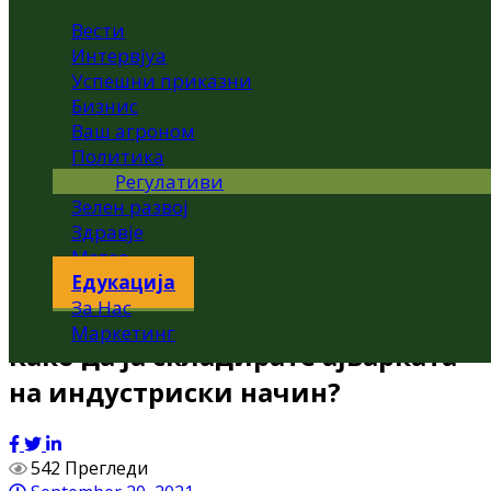
Вести
Интервјуа
Успешни приказни
Бизнис
Ваш агроном
Политика
Регулативи
Зелен развој
Здравје
Метео
Едукација
За Нас
Маркетинг
Како да ја складирате ајварката
на индустриски начин?
542 Прегледи