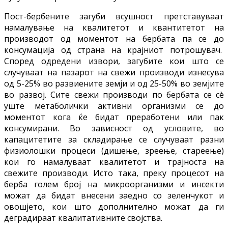
Пост-бербените загуби всушност претставуваат
намалување на квалитетот и квантитетот на
производот од моментот на бербата па се до
консумација од страна на крајниот потрошувач.
Според одредени извори, загубите кои што се
случуваат на пазарот на свежи производи изнесува
од 5-25% во развиените земји и од 25-50% во земјите
во развој. Сите свежи производи по бербата се сè
уште метаболички активни организми се до
моментот кога ќе бидат преработени или пак
консумирани. Во зависност од условите, во
капацитетите за складирање се случуваат разни
физиолошки процеси (дишење, зреење, стареење)
кои го намалуваат квалитетот и трајноста на
свежите производи. Исто така, преку процесот на
берба голем број на микроорганизми и инсекти
можат да бидат внесени заедно со зеленчукот и
овошјето, кои што дополнително можат да ги
деградираат квалитативните својства.