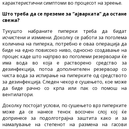
карактеристични симптоми во процесот на зреење.
Што треба да се преземе за “ајварката” да остане
свежа?
Тукушто набраните пиперки треба да бидат
исчистени и измиени. Доколку се работи за поголема
количина на пиперка, потребно е оваа операција да
биде на едно повисоко ниво, односно создавање на
процес каде што најпрво во поголеми резервоари ќе
има вода во која е растворено средство за
дезинфекција, потоа дополнителен резервоар со
чиста вода за испирање на пиперките од средството
за дезинфекција. Следен чекор е сушењето, кое може
да биде рачно со крпа или пак со помош на
вентилатори.
Доколку постојат услови, по сушењето врз пиперките
може да се нанесе тенок восочен слој кој ќе
допринесе за подолготрајна заштита како и за
намалување на степенот на размена на гасови