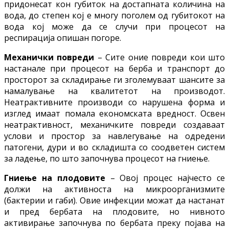
придонесат кон губиток на достапната количина на
вода, до степен кој е многу поголем од губитокот на
вода кој може да се случи при процесот на
респирација опишан погоре.
Механички повреди
– Сите оние повреди кои што
настанале при процесот на берба и транспорт до
просторот за складирање ги зголемуваат шансите за
намалување на квалитетот на производот.
Неатрактивните производи со нарушена форма и
изглед имаат помала економската вредност. Освен
неатрактивност, механичките повреди создаваат
услови и простор за навлегување на одредени
патогени, дури и во складишта со соодветен систем
за ладење, по што започнува процесот на гниење.
Гниење на плодовите
– Овој процес најчесто се
должи на активноста на микроорганизмите
(бактерии и габи). Овие инфекции можат да настанат
и пред бербата на плодовите, но нивното
активирање започнува по бербата преку појава на