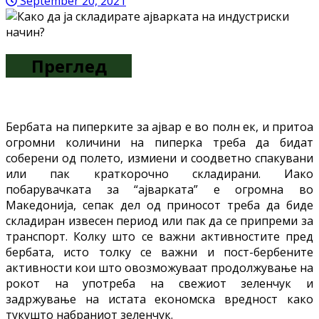
September 20, 2021
Преглед
Бербата на пиперките за ајвар е во полн ек, и притоа
огромни количини на пиперка треба да бидат
соберени од полето, измиени и соодветно спакувани
или пак краткорочно складирани. Иако
побарувачката за “ајварката” е огромна во
Македонија, сепак дел од приносот треба да биде
складиран извесен период или пак да се припреми за
транспорт. Колку што се важни активностите пред
бербата, исто толку се важни и пост-бербените
активности кои што овозможуваат продолжување на
рокот на употреба на свежиот зеленчук и
задржување на истата економска вредност како
тукушто набраниот зеленчук.