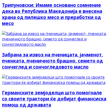
Трипуновски: Имаме основано сомнение
дека во Република Македонија е внесена
храна од пилешко месо и преработки од
месо
Забрана за извоз на пченицата, јачменот,
пченката, пченичното брашно, семето од
сончеглед и сончогледовото масло
Германските земјоделци што помогнале
со своите трактори ќе добијат финансиска
помош од државата