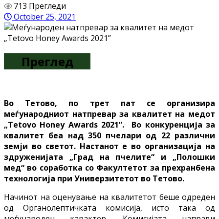
713 Прегледи
October 25, 2021
Преглед
Во Тетово, по трет пат се организира
меѓународниот натпревар за квалитет на медот
„Tetovo Honey Awards 2021”. Во конкуренција за
квалитет беа над 350 пчелари од 22 различни
земји во светот. Настанот е во организација на
здруженијата „Град на пчелите“ и „Полошки
мед“ во соработка со Факултетот за прехранбена
технологија при Универзитетот во Тетово.
Начинот на оценување на квалитетот беше одреден
од Органолептичката комисија, исто така од
меѓународен карактер. Комисијата направи