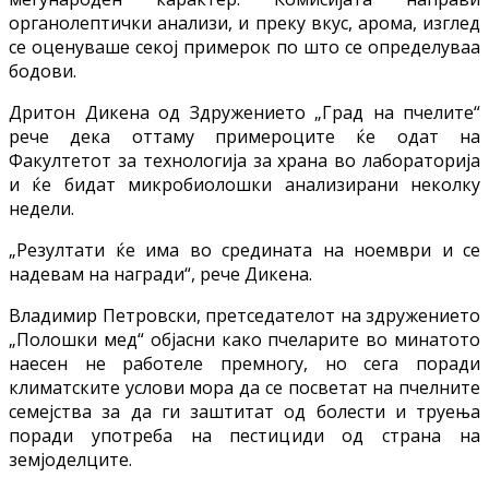
органолептички анализи, и преку вкус, арома, изглед
се оценуваше секој примерок по што се определуваа
бодови.
Дритон Дикена од Здружението „Град на пчелите“
рече дека оттаму примероците ќе одат на
Факултетот за технологија за храна во лабораторија
и ќе бидат микробиолошки анализирани неколку
недели.
„Резултати ќе има во средината на ноември и се
надевам на награди“, рече Дикена.
Владимир Петровски, претседателот на здружението
„Полошки мед“ објасни како пчеларите во минатото
наесен не работеле премногу, но сега поради
климатските услови мора да се посветат на пчелните
семејства за да ги заштитат од болести и труења
поради употреба на пестициди од страна на
земјоделците.