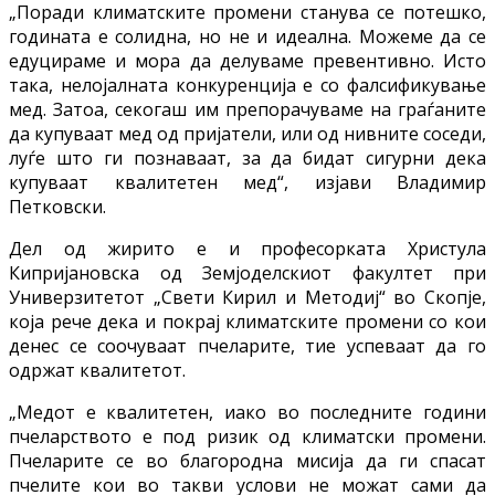
„Поради климатските промени станува се потешко,
годината е солидна, но не и идеална. Можеме да се
едуцираме и мора да делуваме превентивно. Исто
така, нелојалната конкуренција е со фалсификување
мед. Затоа, секогаш им препорачуваме на граѓаните
да купуваат мед од пријатели, или од нивните соседи,
луѓе што ги познаваат, за да бидат сигурни дека
купуваат квалитетен мед“, изјави Владимир
Петковски.
Дел од жирито е и професорката Христула
Кипријановска од Земјоделскиот факултет при
Универзитетот „Свети Кирил и Методиј“ во Скопје,
која рече дека и покрај климатските промени со кои
денес се соочуваат пчеларите, тие успеваат да го
одржат квалитетот.
„Медот е квалитетен, иако во последните години
пчеларството е под ризик од климатски промени.
Пчеларите се во благородна мисија да ги спасат
пчелите кои во такви услови не можат сами да