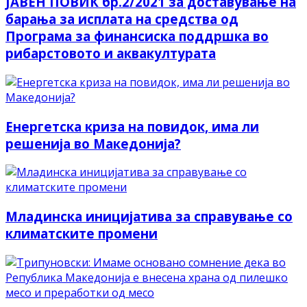
JАВEН ПОВИК бр.2/2021 за доставување на
барања за исплата на средства од
Програма за финансиска поддршка во
рибарстовото и аквакултурата
Енергетска криза на повидок, има ли
решенија во Македонија?
Младинска иницијатива за справување со
климатските промени