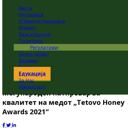
Вести
Интервјуа
Успешни приказни
Бизнис
Ваш агроном
Политика
Регулативи
Зелен развој
Здравје
Метео
Едукација
За Нас
Маркетинг
Меѓународен натпревар за
квалитет на медот „Tetovo Honey
Awards 2021”