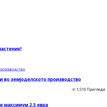
ластеник!
и во земјоделското производство
1,510 Прегледи
не максимум 2,5 евра