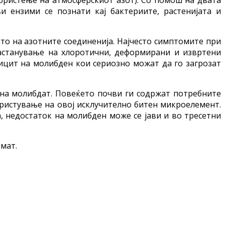
и ензими се познати кај бактериите, растенијата и
то на азотните соединенија. Најчесто симптомите при
настанување на хлоротични, деформирани и извртени
ицит на молибден кои сериозно можат да го загрозат
д на молибдат. Повеќето почви ги содржат потребните
ористување на овој исклучително битен микроелемент.
, недостаток на молибден може се јави и во тресетни
омат.