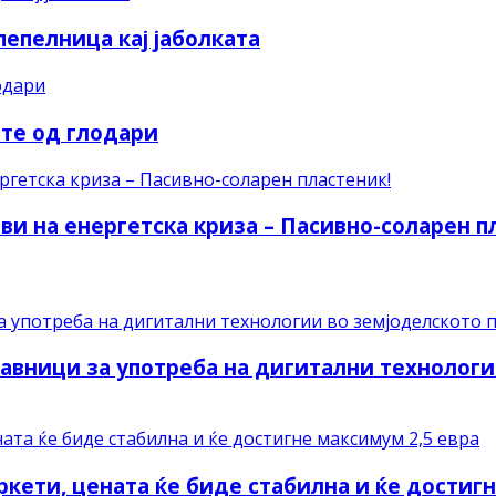
епелница кај јаболката
те од глодари
ви на енергетска криза – Пасивно-соларен п
авници за употреба на дигитални технологи
ркети, цената ќе биде стабилна и ќе достиг