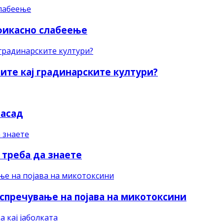
фикасно слабеење
ите кај градинарските култури?
расад
 треба да знаете
 спречување на појава на микотоксини