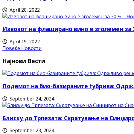
April 20, 2022
Извозот на флаширано вино е зголемен за 
April 19, 2022
Повеќе Новости
Најнови Вести
Подемот на био-базираните ѓубрива: Одрж
September 24, 2024
Блиску до Трпезата: Скратување на Синџи
September 23, 2024