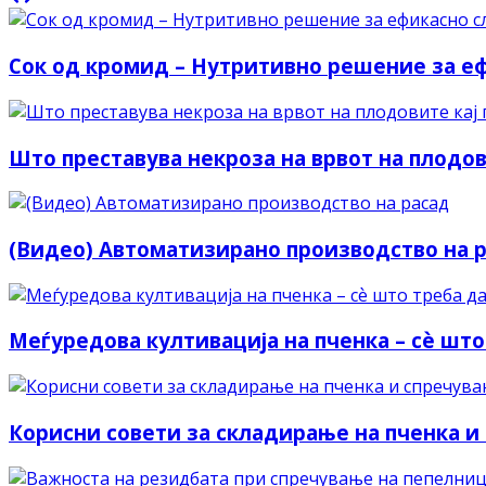
Сок од кромид – Нутритивно решение за е
Што преставува некроза на врвот на плодов
(Видео) Автоматизирано производство на 
Меѓуредова култивација на пченка – сѐ што
Корисни совети за складирање на пченка и