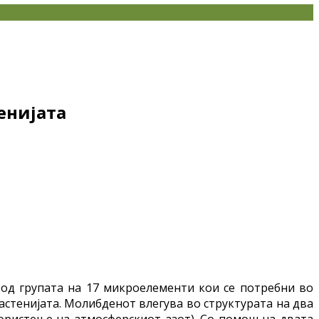
енијата
н од групата на 17 микроелементи кои се потребни во
астенијата. Молибденот влегува во структурата на два
користење на атмосферскиот азот). Со помош на двата