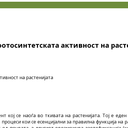
отосинтетската активност на раст
 кој се наоѓа во ткивата на растенијата. Тој е еде
 процеси кои се есенцијални за правилна функција на р
 од почвата, а другиот овозможува азотофиксација (