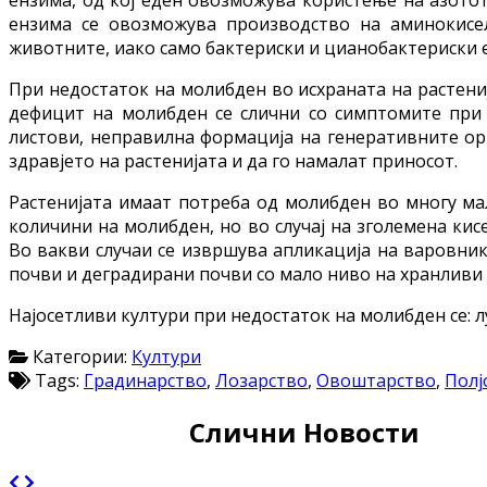
ензима се овозможува производство на аминокисе
животните, иако само бактериски и цианобактериски е
При недостаток на молибден во исхраната на растени
дефицит на молибден се слични со симптомите при 
листови, неправилна формација на генеративните ор
здравјето на растенијата и да го намалат приносот.
Растенијата имаат потреба од молибден во многу мал
количини на молибден, но во случај на зголемена ки
Во вакви случаи се извршува апликација на варовник
почви и деградирани почви со мало ниво на хранливи
Најосетливи култури при недостаток на молибден се: лу
Категории:
Култури
Tags:
Градинарство
,
Лозарство
,
Овоштарство
,
Полј
Слични Новости