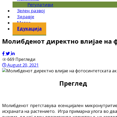
Регулативи
Зелен развој
Здравје
Метео
Едукација
Молибденот директно влијае на ф
669 Прегледи
August 20, 2021
Преглед
Молибденот претставува есенцијален микронутритиент
исхраната на растението. Игра примарна улога во два
ензима, од кој еден овозможува користење на азотот