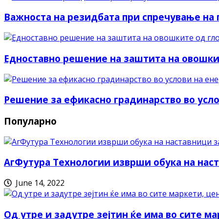
Важноста на резидбата при спречување на п
Едноставно решение на заштита на овошки
Решение за ефикасно градинарство во усло
Популарно
АгФутура Технологии изврши обука на наст
June 14, 2022
Од утре и задутре зејтин ќе има во сите ма