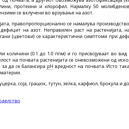
лини, протеини и хлорофил.
Најмалку 50 молибденов
нзими се вклучени во врзување на азот.
јата, правопропорционално се намалува производство
дефицит на азот. Неправилен раст на растенијата, 
гани (цветови) се карактеристични симптоми при деф
и количини (0.1 до 1.0 ппм) и го присвојуваат во ви
селост на почвата растенијата се оневозможени од иск
 за да се балансира
pH
вредност на почвата. Исто така
 материи.
церка, соја, грашок, тутун, зелка, карфиол, брокула и д
оделство