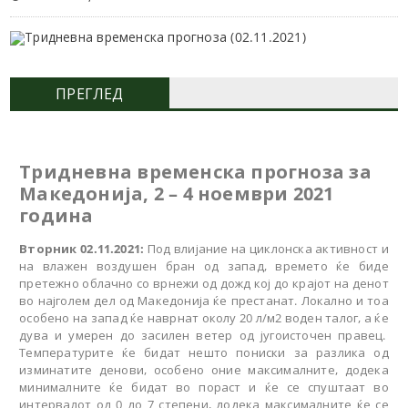
ПРЕГЛЕД
Тридневна
временска прогноза за
Македонија, 2 – 4 ноември
2021
година
Вторник 02.11.2021:
Под влијание на циклонска активност и
на влажен воздушен бран од запад, времето ќе биде
претежно облачно со врнежи од дожд кој до крајот на денот
во најголем дел од Македонија ќе престанат. Локално и тоа
особено на запад ќе наврнат околу 20 л/м2 воден талог, а ќе
дува и умерен до засилен ветер од југоисточен правец.
Температурите ќе бидат нешто пониски за разлика од
изминатите денови, особено оние максималните, додека
минималните ќе бидат во пораст и ќе се спуштаат во
интервалот од 0 до 7 степени, додека максималните ќе се