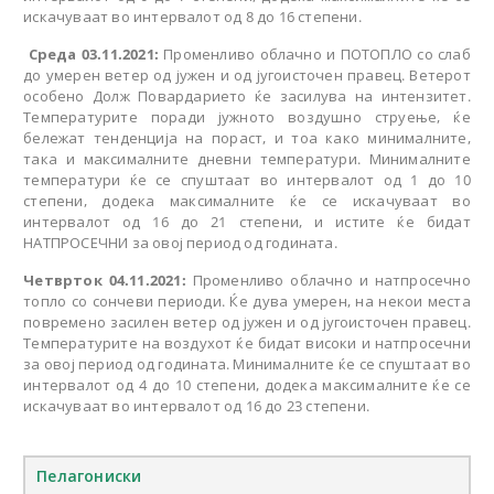
искачуваат во интервалот од 8 до 16 степени.
Среда 03.11.2021:
Променливо облачно и ПОТОПЛО со слаб
до умерен ветер од јужен и од југоисточен правец. Ветерот
особено Долж Повардарието ќе засилува на интензитет.
Температурите поради јужното воздушно струење, ќе
бележат тенденција на пораст, и тоа како минималните,
така и максималните дневни температури. Минималните
температури ќе се спуштаат во интервалот од 1 до 10
степени, додека максималните ќе се искачуваат во
интервалот од 16 до 21 степени, и истите ќе бидат
НАТПРОСЕЧНИ за овој период од годината.
Четврток 04.11.2021:
Променливо облачно и натпросечно
топло со сончеви периоди. Ќе дува умерен, на некои места
повремено засилен ветер од јужен и од југоисточен правец.
Температурите на воздухот ќе бидат високи и натпросечни
за овој период од годината. Минималните ќе се спуштаат во
интервалот од 4 до 10 степени, додека максималните ќе се
искачуваат во интервалот од 16 до 23 степени.
Пелагониски