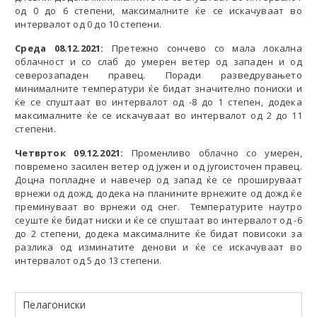
од 0 до 6 степени, максималните ќе се искачуваат во
интервалот од 0 до 10 степени.
Среда 08.12.2021:
Претежно сончево со мала локална
облачност и со слаб до умерен ветер од западен и од
северозападен правец. Поради разведрувањето
минималните температури ќе бидат значително пониски и
ќе се спуштаат во интервалот од -8 до 1 степен, додека
максималните ќе се искачуваат во интервалот од 2 до 11
степени.
Четврток 09.12.2021:
Променливо облачно со умерен,
повремено засилен ветер од јужен и од југоисточен правец.
Доцна попладне и навечер од запад ќе се прошируваат
врнежи од дожд, додека на планините врнежите од дожд ќе
преминуваат во врнежи од снег. Температурите наутро
сеуште ќе бидат ниски и ќе се спуштаат во интервалот од -6
до 2 степени, додека максималните ќе бидат повисоки за
разлика од изминатите денови и ќе се искачуваат во
интервалот од 5 до 13 степени.
Пелагониски