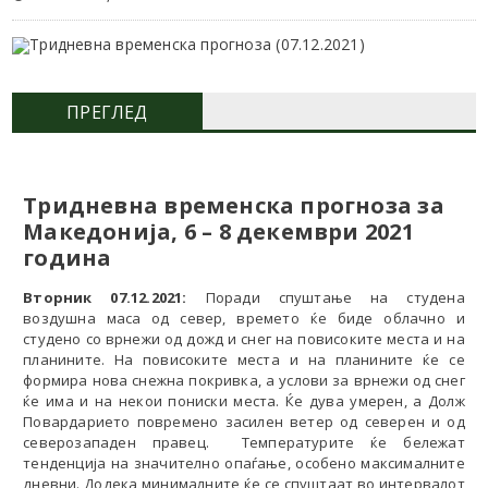
ПРЕГЛЕД
Тридневна
временска прогноза за
Македонија, 6
– 8 декември
2021
година
Вторник 07.12.2021:
Поради спуштање на студена
воздушна маса од север, времето ќе биде облачно и
студено со врнежи од дожд и снег на повисоките места и на
планините. На повисоките места и на планините ќе се
формира нова снежна покривка, а услови за врнежи од снег
ќе има и на некои пониски места. Ќе дува умерен, а Долж
Повардарието повремено засилен ветер од северен и од
северозападен правец. Температурите ќе бележат
тенденција на значително опаѓање, особено максималните
дневни. Додека минималните ќе се спуштаат во интервалот