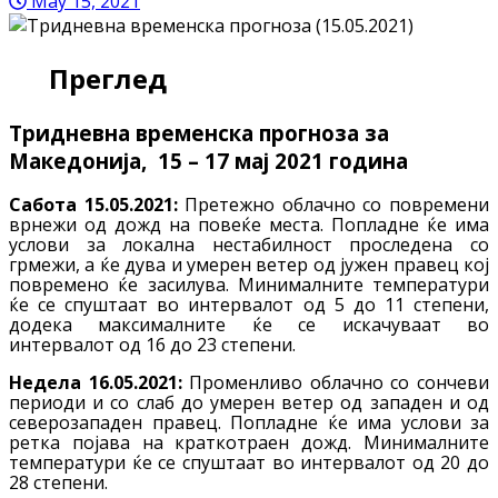
May 15, 2021
Преглед
Тридневна временска прогноза за
Македонија, 15 – 17 мај 2021 година
Сабота 15.05.2021:
Претежно облачно со повремени
врнежи од дожд на повеќе места. Попладне ќе има
услови за локална нестабилност проследена со
грмежи, а ќе дува и умерен ветер од јужен правец кој
повремено ќе засилува. Минималните температури
ќе се спуштаат во интервалот од 5 до 11 степени,
додека максималните ќе се искачуваат во
интервалот од 16 до 23 степени.
Недела 16.05.2021:
Променливо облачно со сончеви
периоди и со слаб до умерен ветер од западен и од
северозападен правец. Попладне ќе има услови за
ретка појава на краткотраен дожд. Минималните
температури ќе се спуштаат во интервалот од 20 до
28 степени.