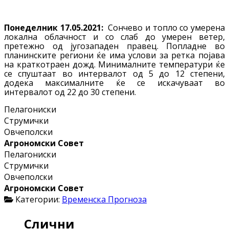
Понеделник 17.05.2021:
Сончево и топло со умерена
локална облачност и со слаб до умерен ветер,
претежно од југозападен правец. Попладне во
планинските региони ќе има услови за ретка појава
на краткотраен дожд. Минималните температури ќе
се спуштаат во интервалот од 5 до 12 степени,
додека максималните ќе се искачуваат во
интервалот од 22 до 30 степени.
Пелагониски
Струмички
Овчеполски
Агрономски Совет
Пелагониски
Струмички
Овчеполски
Агрономски Совет
Категории:
Временска Прогноза
Слични