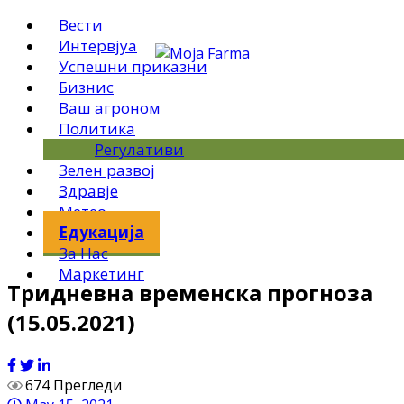
Вести
Интервјуа
Успешни приказни
Бизнис
Ваш агроном
Политика
Регулативи
Зелен развој
Здравје
Метео
Едукација
За Нас
Маркетинг
Тридневна временска прогноза
(15.05.2021)
674 Прегледи