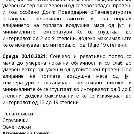
умерен ветер од северен и од северозападен правец,
и тоа особено Долж Повардарието.Температурите
остануваат релативно високи, и тоа поради
влијанието на топлата воздушна маса од југ, и
минималните температури ќе се спуштаат во
интервалот од 2 до 9 степени, додека максималните
ќе се искачуваат во интервалот од 13 до 19 степени.
Среда 20.10.2021:
Сончево и релативно топло со
мала до умерена локална облачност и со слаб до
умерен ветер од јужен и од југоисточен правец. Под
влијание на топлата воздушна маса од југ,
температурите остануваат релативно високи и
минималните ќе се спуштаат во интервалот од 3 до 8
степени, додека максималните ќе се искачуваат во
интервалот од 13 до 19 степени.
Пелагониски
Струмички
Овчеполски
Агрономски Совет