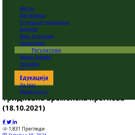
Вести
Интервјуа
Успешни приказни
Бизнис
Ваш агроном
Политика
Регулативи
Зелен развој
Здравје
Метео
Едукација
За Нас
Маркетинг
Тридневна временска прогноза
(18.10.2021)
1,831 Прегледи