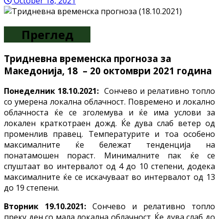
October 18, 2021
Преглед
Тридневна
временска прогноза за
Македонија, 18
– 20 октомври
2021 година
Понеделник 18.10.2021:
Сончево и релативно топло
со умерена локална облачност. Повремено и локално
облачноста ќе се зголемува и ќе има услови за
локален краткотраен дожд. Ќе дува слаб ветер од
променлив правец. Температурите и тоа особено
максималните ќе бележат тенденција на
понатамошен пораст. Минималните пак ќе се
спуштаат во интервалот од 4 до 10 степени, додека
максималните ќе се искачуваат во интервалот од 13
до 19 степени.
Вторник 19.10.2021:
Сончево и релативно топло
преку ден со мала локална облачност. Ќе дува слаб до