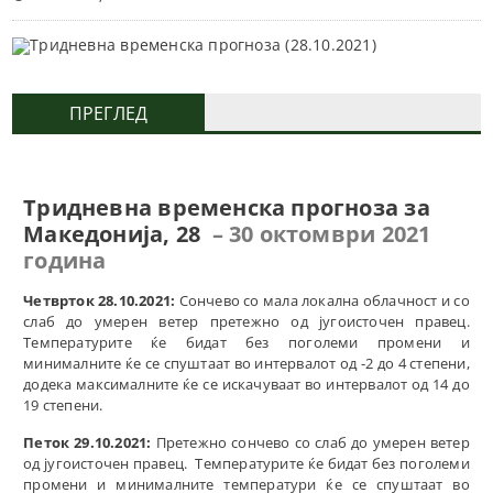
ПРЕГЛЕД
Тридневна
временска прогноза за
Македонија, 28
– 30 октомври
2021
година
Четврток 28.10.2021:
Сончево со мала локална облачност и со
слаб до умерен ветер претежно од југоисточен правец.
Температурите ќе бидат без поголеми промени и
минималните ќе се спуштаат во интервалот од -2 до 4 степени,
додека максималните ќе се искачуваат во интервалот од 14 до
19 степени.
Петок 29.10.2021:
Претежно сончево со слаб до умерен ветер
од југоисточен правец. Температурите ќе бидат без поголеми
промени и минималните температури ќе се спуштаат во