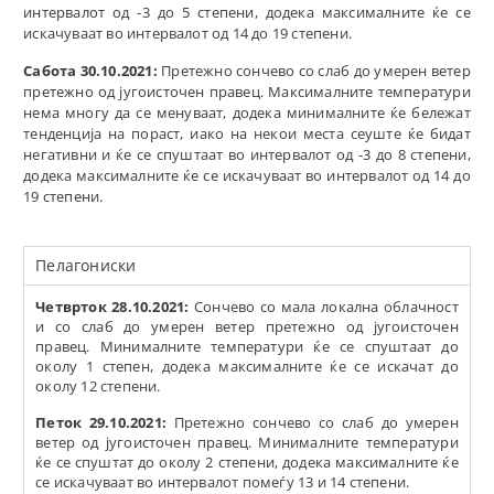
интервалот од -3 до 5 степени, додека максималните ќе се
искачуваат во интервалот од 14 до 19 степени.
Сабота 30.10.2021:
Претежно сончево со слаб до умерен ветер
претежно од југоисточен правец. Максималните температури
нема многу да се менуваат, додека минималните ќе бележат
тенденција на пораст, иако на некои места сеуште ќе бидат
негативни и ќе се спуштаат во интервалот од -3 до 8 степени,
додека максималните ќе се искачуваат во интервалот од 14 до
19 степени.
Пелагониски
Четврток 28.10.2021:
Сончево со мала локална облачност
и со слаб до умерен ветер претежно од југоисточен
правец. Минималните температури ќе се спуштаат до
околу 1 степен, додека максималните ќе се искачат до
околу 12 степени.
Петок 29.10.2021:
Претежно сончево со слаб до умерен
ветер од југоисточен правец. Минималните температури
ќе се спуштат до околу 2 степени, додека максималните ќе
се искачуваат во интервалот помеѓу 13 и 14 степени.