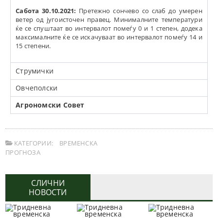
Сабота 30.10.2021:
Претежно сончево со слаб до умерен
ветер од југоисточен правец. Минималните температури
ќе се спуштаат во интервалот помеѓу 0 и 1 степен, додека
максималните ќе се искачуваат во интервалот помеѓу 14 и
15 степени.
Струмички
Овчеполски
Агрономски Совет
КАТЕГОРИИ:
ВРЕМЕНСКА
ПРОГНОЗА
СЛИЧНИ
НОВОСТИ