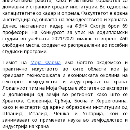
апликативна работа, како и активна соработка со
домашни и странски сродни институции. Во однос на
капацитетите со кадар и опрема, Факултетот е врвна
институција од областа на земјоделството и храната.
Денес, наставниот кадар на ФЗНХ Скопје брои 69
професори. На Конкурсот за упис на додипломски
студии во учебната 2021/2022 имаше отворено 460
слободни места, соодветно распределени во посебни
студиски програми.
Тимот на
Моја Фарма
има богато академско и
практично искуството во сите области кои ја
креираат технолошката и економската околина на
секторот земјоделство и индустријата на храна.
Локалниот тим на Моја Фарма е збогатен со експерти
и дописници од земји во регионот како што се
Хрватска, Словенија, Србија, Босна и Херцеговина,
како и експерти од врвни образовни институции од
Шпанија, Италија, Чешка и Унгарија, кои се
занимаваат со применета наука во земјоделство и
индустрија на храна.