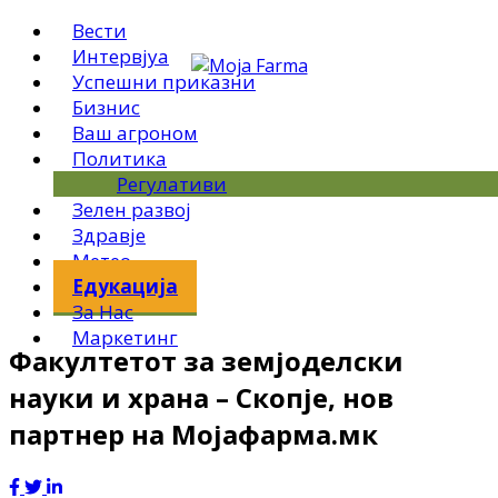
Вести
Интервјуа
Успешни приказни
Бизнис
Ваш агроном
Политика
Регулативи
Зелен развој
Здравје
Метео
Едукација
За Нас
Маркетинг
Факултетот за земјоделски
науки и храна – Скопје, нов
партнер на Мојафарма.мк