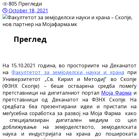
805 Прегледи
October 18, 2021
Преглед
На 15.10.2021 година, во просториите на Деканатот
на
Факултетот за земјоделски науки и храна
при
Универзитетот „Св. Кирил и Методиј“ во Скопје
(ФЗНХ Скопје) – беше остварена средба помеѓу
претставници на дигиталниот портал
Моја Фарма
и
претставници од Деканатот на ФЗНХ Скопје. На
средбата беа презентирани идеи и пристапи на
меѓусебна соработка за развој на Моја Фарма како
специјализиран дигитален медиум со цел
доближување на земјоделството, земјоделската
наука и индустријата на храна до пошироката