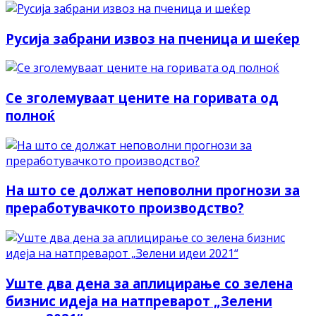
Русија забрани извоз на пченица и шеќер
Се зголемуваат цените на горивата од
полноќ
На што се должат неповолни прогнози за
преработувачкото производство?
Уште два дена за аплицирање со зелена
бизнис идеја на натпреварот „Зелени