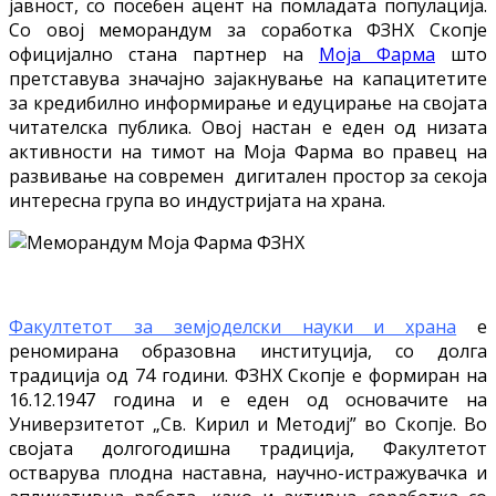
јавност, со посебен ацент на помладата популација.
Со овој меморандум за соработка ФЗНХ Скопје
официјално стана партнер на
Моја Фарма
што
претставува значајно зајакнување на капацитетите
за кредибилно информирање и едуцирање на својата
читателска публика. Овој настан е еден од низата
активности на тимот на Моја Фарма во правец на
развивање на современ дигитален простор за секоја
интересна група во индустријата на храна.
Факултетот за земјоделски науки и храна
е
реномирана образовна институција, со долга
традиција од 74 години. ФЗНХ Скопје е формиран на
16.12.1947 година и е еден од основачите на
Универзитетот „Св. Кирил и Методиј” во Скопје. Во
својата долгогодишна традиција, Факултетот
остварува плодна наставна, научно-истражувачка и