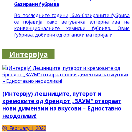
базирани ѓубрива
Во последните години, био-базираните ѓубрива
се појавија како ветувачка алтернатива на
конвенционалните хемиски ѓубрива. Овие
ѓубрива, добиени од органски материјали
Интервјуа
(Интервју) Лешниците, путерот и
кремовите од брендот „ЗАУМ“ отвораат
нови димензии на вкусови – Едноставно
неодоливи!
February 1, 2022