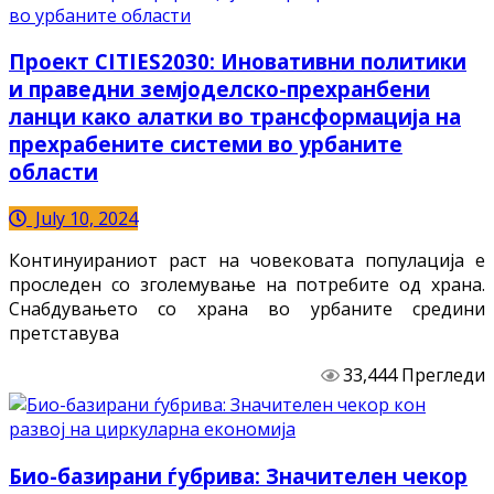
Проект CITIES2030: Иновативни политики
и праведни земјоделско-прехранбени
ланци како алатки во трансформација на
прехрабените системи во урбаните
области
July 10, 2024
Континуираниот раст на човековата популација е
проследен со зголемување на потребите од храна.
Снабдувањето со храна во урбаните средини
претставува
33,444 Прегледи
Био-базирани ѓубрива: Значителен чекор