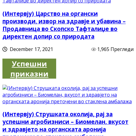
(Интервју) Царство на органски
производи, извор на здравје и убавина –
Продавница во Скопско Тафталиџе во
директен допир со природата
December 17, 2021
1,965 Прегледи
Успешни
приказни
(Интервју) Струшката околија, рај за
успешни агробизниси – Биомелан, вкусот
и здравјето на органската аронија