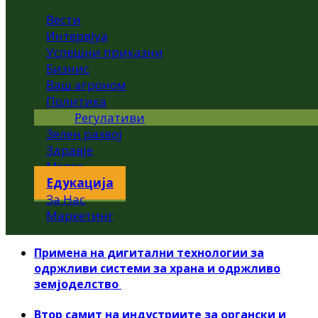
Вести
Интервјуа
Успешни приказни
Бизнис
Ваш агроном
Политика
Регулативи
Зелен развој
Здравје
Метео
Едукација
За Нас
Маркетинг
Примена на дигитални технологии за
одржливи системи за храна и одржливо
земјоделство
Втор самит на индустриите за органски и