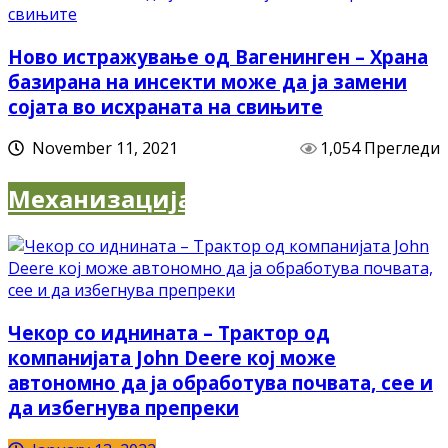
Ново истражување од Вагенинген – Храна
базирана на инсекти може да ја замени
сојата во исхраната на свињите
November 11, 2021
1,054 Прегледи
Механизација
Чекор со иднината – Трактор од
компанијата John Deere кој може
автономно да ја обработува почвата, сее и
да избегнува препреки