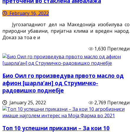
преточени во стаклена амбалажа
February 16, 2022
Југозападниот дел на Македонија изобилува со
природни убавини, пријатна клима и вреден народ.
Доказ за тоа е и
1,630 Прегледи
Био Оил го произведува првото масло од
афион [шарла’ан] од Струмичко-
радовишко поднебје
January 25, 2022
2,769 Прегледи
Топ 10 успешни приказни – За кои 10