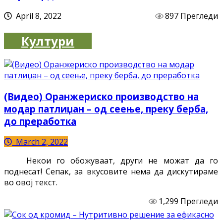
April 8, 2022
897 Прегледи
Култури
(Видео) Оранжериско производство на
модар патлиџан – од сеење, преку берба,
до преработка
March 2, 2022
Некои го обожуваат, други не можат да го
поднесат! Сепак, за вкусовите нема да дискутираме
во овој текст.
1,299 Прегледи