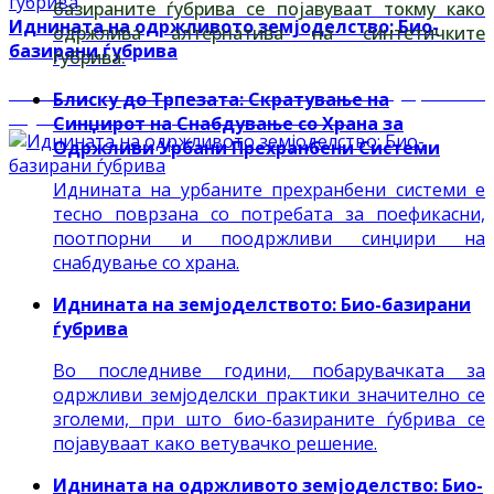
базираните ѓубрива се појавуваат токму како
Иднината на одржливото земјоделство: Био-
одржлива алтернатива на синтетичките
базирани ѓубрива
ѓубрива.
Во последните години, био-базираните ѓубрива се
Блиску до Трпезата: Скратување на
појавија како ветувачка алтернатива
Синџирот на Снабдување со Храна за
Одржливи Урбани Прехранбени Системи
Иднината на урбаните прехранбени системи е
тесно поврзана со потребата за поефикасни,
поотпорни и поодржливи синџири на
снабдување со храна.
Иднината на земјоделството: Био-базирани
ѓубрива
Во последниве години, побарувачката за
одржливи земјоделски практики значително се
зголеми, при што био-базираните ѓубрива се
појавуваат како ветувачко решение.
Иднината на одржливото земјоделство: Био-