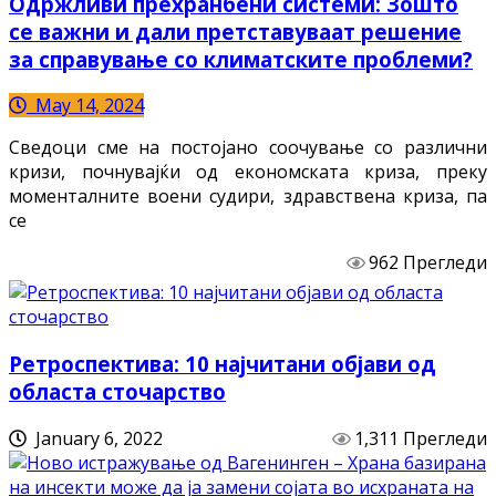
Одржливи прехранбени системи: Зошто
се важни и дали претставуваат решение
за справување со климатските проблеми?
May 14, 2024
Сведоци сме на постојано соочување со различни
кризи, почнувајќи од економската криза, преку
моменталните воени судири, здравствена криза, па
се
962 Прегледи
Ретроспектива: 10 најчитани објави од
областа сточарство
January 6, 2022
1,311 Прегледи