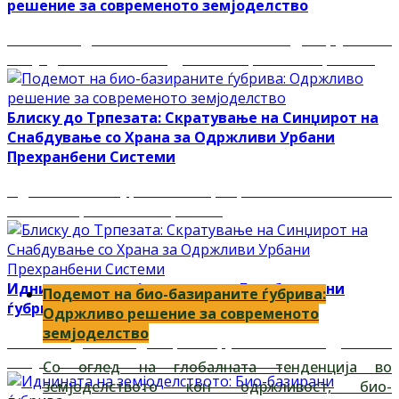
решение за современото земјоделство
Со оглед на глобалната тенденција во
земјоделството кон одржливост, био-базираните
Блиску до Трпезата: Скратување на Синџирот на
Снабдување со Храна за Одржливи Урбани
Прехранбени Системи
Иднината на урбаните прехранбени системи е
тесно поврзана со потребата
Иднината на земјоделството: Био-базирани
Подемот на био-базираните ѓубрива:
ѓубрива
Одржливо решение за современото
земјоделство
Во последниве години, побарувачката за одржливи
земјоделски практики значително се
Со оглед на глобалната тенденција во
земјоделството кон одржливост, био-