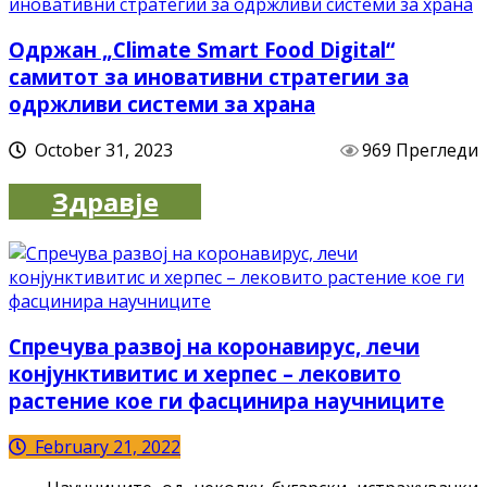
Одржан „Climate Smart Food Digital“
самитот за иновативни стратегии за
одржливи системи за храна
October 31, 2023
969 Прегледи
Здравје
Спречува развој на коронавирус, лечи
конјунктивитис и херпес – лековито
растение кое ги фасцинира научниците
February 21, 2022