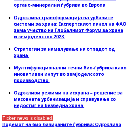
органо-минерални ѓубрива во Европа
Одржлива трансформација на урбаните
системи за храна: Експертскиот панел на ФАО
зема учество на Глобалниот Форум за храна
и земјоделство 2023
Стратегии за намалување на отпадот од
храна
Мултифункционални течни био-ѓубрива како
иновативен инпут во земјоделското
производство
Одржливи режими на исхрана – решение за
масовната урбанизација и справување со
недостиг на безбедна храна
Ticker news is disabled.
Подемот на био-базираните ѓубрива: Одржливо