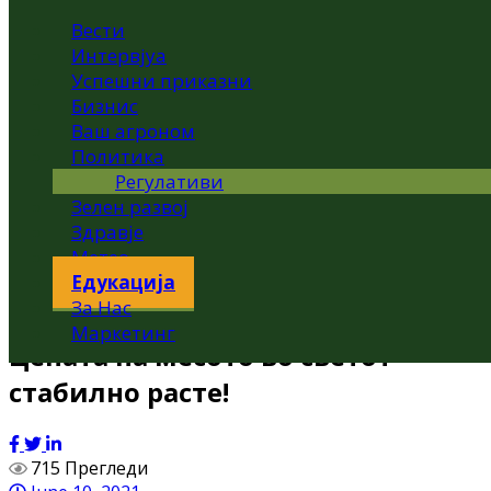
Вести
Интервјуа
Успешни приказни
Бизнис
Ваш агроном
Политика
Регулативи
Зелен развој
Здравје
Метео
Едукација
За Нас
Маркетинг
Цената на месото во светот
стабилно расте!
715 Прегледи