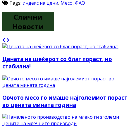
Tags:
индекс на цени
,
Месо
,
ФАО
Слични
Новости
Цената на шеќерот со благ пораст, но
стабилна!
Овчото месо го имаше најголемиот пораст
во цената мината година