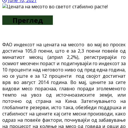
June 10, 2021
Преглед
ФАО индексот на цената на месото во мај во просек
достигна 105,0 поени, што е за 2,3 поени повеќе од
минатиот месец (април 2,2%), регистрирајќи го
осмиот месечен пораст и подигнувајќи го индексот за
10 проценти над неговото ниво од пред една година,
но се уште е за 12 проценти под својот достигнат
врв во август 2014 година. Во мај, цените за сите
видови месо пораснаа, главно поради зголеменото
темпо на увоз од источноазиските земји, или
поточно од страна на Кина. Затегнувањето на
глобалните резерви, исто така, обезбеди поддршка и
стабилност на цените кај сите месни производи, како
одраз на повеќе фактори, почнувајќи од забавување
на процесот на колење на месо од говеда и овци до