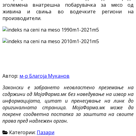
зголемена внатрешна побарувачка за месо од
живина и свиња во водечките региони на
производители.
Aвтор:
м-р Благоја Муканов
Законски е забрането неовластено преземање на
содржини од МојаФарма.мк без наведување на извор на
информацијата, цитат и пренесување на линк до
оригиналната страница. МојаФарма.мк може да
покрене соодветна постапка за заштита на своите
права пред надлежен орган.
Категории:
Пазари