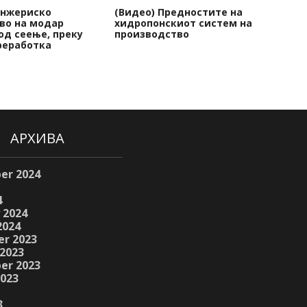
анжериско
(Видео) Предностите на
Ка
во на модар
хидропонскиот систем на
ма
од сеење, преку
производство
во
реработка
АРХИВА
er 2024
4
 2024
2024
r 2023
2023
er 2023
2023
3