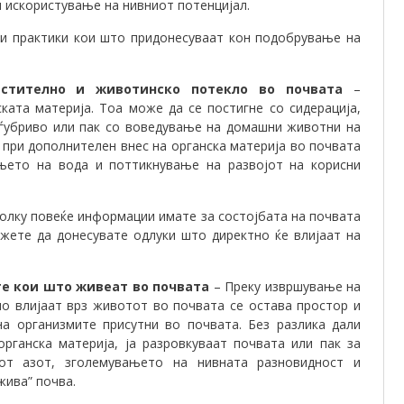
и искористување на нивниот потенцијал.
ли практики кои што придонесуваат кон подобрување на
стително и животинско потекло во почвата
–
ката материја. Тоа може да се постигне со сидерација,
 ѓубриво или пак со воведување на домашни животни на
, при дополнителен внес на органска материја во почвата
ањето на вода и поттикнување на развојот на корисни
олку повеќе информации имате за состојбата на почвата
жете да донесувате одлуки што директно ќе влијаат на
те кои што живеат во почвата
– Преку извршување на
о влијаат врз животот во почвата се остава простор и
а организмите присутни во почвата. Без разлика дали
рганска материја, ја разровкуваат почвата или пак за
от азот, зголемувањето на нивната разновидност и
жива” почва.