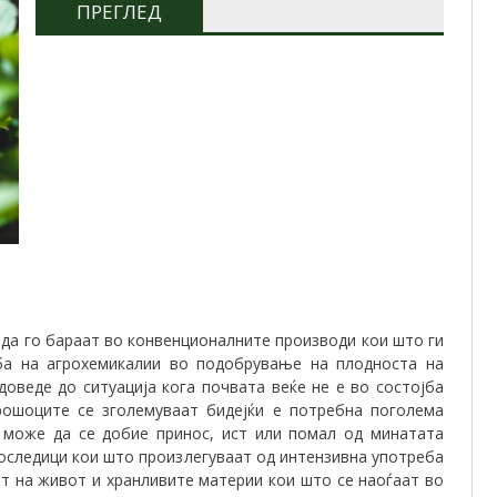
ПРЕГЛЕД
да го бараат во конвенционалните производи кои што ги
еба на агрохемикалии во подобрување на плодноста на
доведе до ситуација кога почвата веќе не е во состојба
трошоците се зголемуваат бидејќи е потребна поголема
а може да се добие принос, ист или помал од минатата
последици кои што произлегуваат од интензивна употреба
от на живот и хранливите материи кои што се наоѓаат во