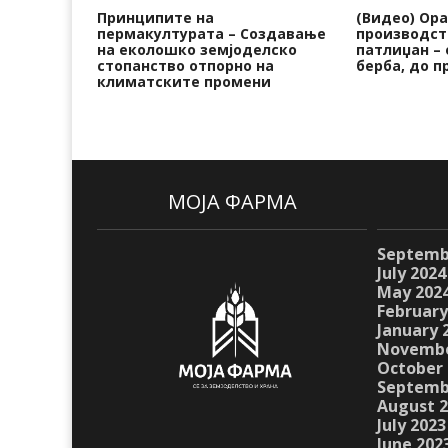
Принципите на
(Видео) Ор
пермакултурата – Создавање
производст
на еколошко земјоделско
патлиџан – 
стопанство отпорно на
берба, до п
климатските промени
МОЈА ФАРМА
Septemb
July 2024
May 202
February
January 
Novembe
October 
Septemb
August 
July 2023
June 202