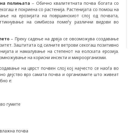
 на полињата
– Обично квалитетната почва богата со
екогаш е покриена со растенија. Растенијата со помош на
вање на ерозијата на површинскиот слој од почвата,
ттикнување на симбиоза помеѓу различни видови во
лето
– Преку садење на дрвја се овозможува создавање
рзитет. Заштитата од силните ветрови секогаш позитивно
нијата и намалување на степенот на еолската ерозија.
азмножување на корисни инсекти и микроорганизми.
здавање на цврст почвен слој кој најчесто се наоѓа во
вно дејство врз самата почва и организмите што живеат
бно е:
во гумите
 влажна почва