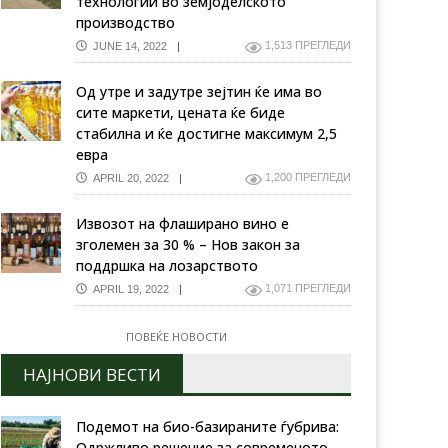
технологии во земјоделското
производство
1,513 ПРЕГЛЕДИ
JUNE 14, 2022
Од утре и задутре зејтин ќе има во
сите маркети, цената ќе биде
стабилна и ќе достигне максимум 2,5
евра
1,200 ПРЕГЛЕДИ
APRIL 20, 2022
Извозот на флаширано вино е
зголемен за 30 % – Нов закон за
поддршка на лозарството
1,071 ПРЕГЛЕДИ
APRIL 19, 2022
ПОВЕЌЕ НОВОСТИ
НАЈНОВИ ВЕСТИ
Подемот на био-базираните ѓубрива:
Одржливо решение за современото