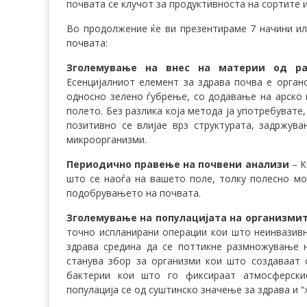
почвата се клучот за продуктивноста на сортите 
Во продолжение ќе ви презентираме 7 начини и
почвата:
Зголемување на внес на материи од ра
Есенцијалниот елемент за здрава почва е органс
односно зелено ѓубрење, со додавање на арско
полето. Без разлика која метода ја употребувате
позитивно се влијае врз структурата, задржув
микроорганизми.
Периодично правење на почвени анализи
– К
што се наоѓа на вашето поле, толку полесно мо
подобрувањето на почвата.
Зголемување на популацијата на организми
точно испланирани операции кои што неинвазивн
здрава средина да се поттикне размножување н
станува збор за организми кои што создаваат о
бактерии кои што го фиксираат атмосферски
популација се од суштинско значење за здрава и “