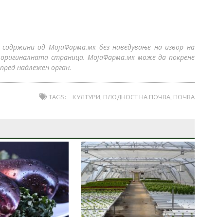
 содржини од МојаФарма.мк без наведување на извор на
 оригиналната страница. МојаФарма.мк може да покрене
пред надлежен орган.
TAGS:
КУЛТУРИ
,
ПЛОДНОСТ НА ПОЧВА
,
ПОЧВА