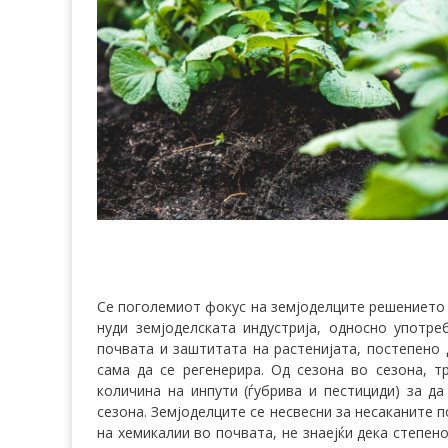
Се поголемиот фокус на земјоделците решението 
нуди земјоделската индустрија, односно употр
почвата и заштитата на растенијата, постепено 
сама да се регенерира. Од сезона во сезона, 
количина на инпути (ѓубрива и пестициди) за д
сезона. Земјоделците се несвесни за несаканите 
на хемикалии во почвата, не знаејќи дека степен