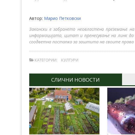
Автор:
Марио Петковски
Законски е забрането неовластено преземање на
информацијата, цитат и пренесување на линк до
соодветна постапка за заштита на своите права 
КАТЕГОРИИ:
КУЛТУРИ
СЛИЧНИ НОВОСТИ