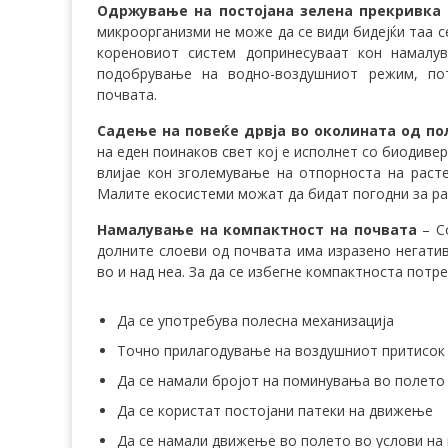
Одржување на постојана зелена прекривка
микроорганизми не може да се види бидејќи таа с
кореновиот систем допринесуваат кон намалу
подобрување на водно-воздушниот режим, по
почвата.
Садење на повеќе дрвја во околината од по
на еден поинаков свет кој е исполнет со биодиве
влијае кон зголемување на отпорноста на расте
Малите екосистеми можат да бидат погодни за р
Намалување на компактност на почвата
– Со
долните слоеви од почвата има изразено негати
во и над неа. За да се избегне компактноста потре
Да се употребува полесна механизација
Точно прилагодување на воздушниот притисок 
Да се намали бројот на поминувања во полето
Да се користат постојани патеки на движење
Да се намали движење во полето во услови на