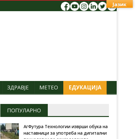
Јазик
ЗДРАВЈЕ
МЕТЕО
ЕДУКАЦИЈА
ПОПУЛАРНО
АгФутура Технологии изврши обука на
наставници за употреба на дигитални