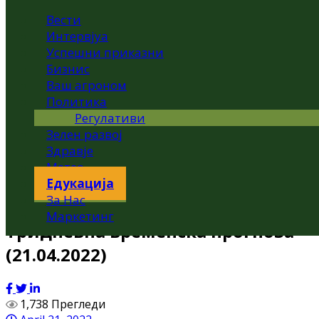
Вести
Интервјуа
Успешни приказни
Бизнис
Ваш агроном
Политика
Регулативи
Зелен развој
Здравје
Метео
Едукација
За Нас
Маркетинг
Тридневна временска прогноза
(21.04.2022)
1,738 Прегледи