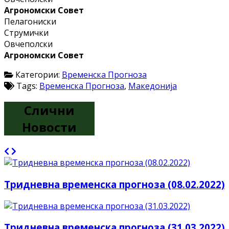
Агрономски Совет
Пелагониски
Струмички
Овчеполски
Агрономски Совет
Категории:
Временска Прогноза
Tags:
Временска Прогноза
,
Македонија
Слични
Новости
Тридневна временска прогноза (08.02.2022)
Тридневна временска прогноза (31.03.2022)