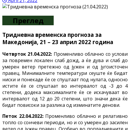
April 21, 2022
Преглед
Тридневна временска прогноза за
Македонија, 21 – 23 април 2022 година
Четврток 21.04.2022:
Променливо облачно со услови
за повремен локален слаб дожд, а ќе дува и слаб до
умерен ветер претежно од јужен и од југоисточен
правец. Минималните температури сеуште ќе бидат
ниски и понекаде ќе се спуштаат под нулата, односно
истите ќе се спуштаат во интервалот од -3 до 4
степени, додека максималните ќе се искачуваат во
интервалот од 12 до 20 степени, што значи дека ќе
бидат повисоки за разлика од изминатите денови.
Петок 22.04.2022:
Променливо облачно и релативно
топло со сончеви периоди, но и со умерен до засилен
ветер од јужен правец. Особено во попладневните и