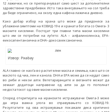
12 лажички, но се препорачуваат само шест за дополнителни
здравствени придобивки. Исто така внесувањето на сол треба
да биде ограничено, на околу една кафена лажичка дневно.
Како добар избор на храна што може да придонесе за
ублажени симптоми на КОВИД-19 е и храната богата со Омега- 3
масните киселини. Постојат три главни типа масни киселини
што им се потребни на луѓето: АLA – алфалиноленска, EPA-
еикосапентаноична и DHA–докосахексаноична.
Извор: Pixabay
ALA главно се наоѓа во растителни масла и семиња, како што се
маслото од чиа, лен и канола. DHA и EPA може да се најдат само
во риби и некои алги. Вегетаријанците и веганите можат да
земаат додатоци направени од алги за да го пополнат
недостатокот од овие масни киселини.
Според откритијата на иранските истражувачи Омега-3 може
да игра важна улога во справувањето со КОВИД-19.
Резултатите од ова истражување покажале дека критично