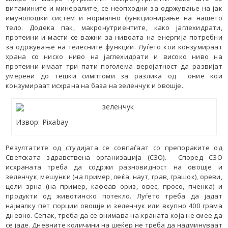
витамините и минералите, се неопходни за одржување на јак
имунолошки систем и нормално функционирање на нашето
тело. Додека пак, макронутриентите, како јаглехидрати,
протеини и масти се важни за нивоата на енергија потребни
за одржување на телесните функции. Луѓето кои конзумираат
храна со ниско ниво на јаглехидрати и високо ниво на
протеини имаат три пати поголема веројатност да развијат
умерени до тешки симптоми за разлика од оние кои
конзумираат исхрана на база на зеленчук и овошје.
Извор: Pixabay
Резултатите од студијата се совпаѓаат со препораките од
Светската здравствена организација (СЗО). Според СЗО
исхраната треба да содржи разновидност на овошје и
зеленчук, мешунки (на пример, леќа, наут, грав, грашок), ореви,
цели зрна (на пример, кафеав ориз, овес, просо, пченка) и
продукти од животинско потекло. Луѓето треба да јадат
најмалку пет порции овошје и зеленчук или вкупно 400 грама
дневно. Сепак, треба да се внимава на храната која не смее да
се јаде. Дневните количини на шеќер не треба да надминуваат