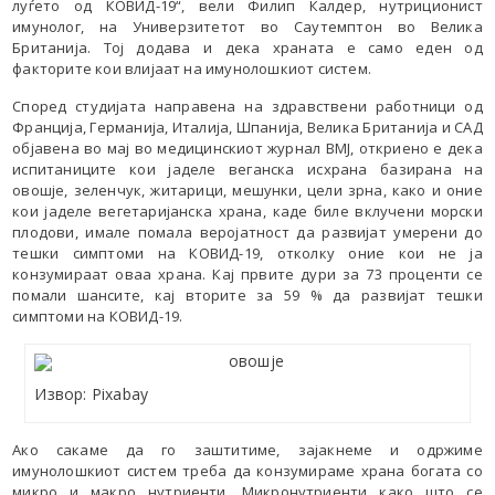
луѓето од КОВИД-19“, вели Филип Калдер, нутриционист
имунолог, на Универзитетот во Саутемптон во Велика
Британија. Тој додава и дека храната е само еден од
факторите кои влијаат на имунолошкиот систем.
Според студијата направена на здравствени работници од
Франција, Германија, Италија, Шпанија, Велика Британија и САД
објавена во мај во медицинскиот журнал BMJ, откриено е дека
испитаниците кои јаделе веганска исхрана базирана на
овошје, зеленчук, житарици, мешунки, цели зрна, како и оние
кои јаделе вегетаријанска храна, каде биле вклучени морски
плодови, имале помала веројатност да развијат умерени до
тешки симптоми на КОВИД-19, отколку оние кои не ја
конзумираат оваа храна. Кај првите дури за 73 проценти се
помали шансите, кај вторите за 59 % да развијат тешки
симптоми на КОВИД-19.
Извор: Pixabay
Ако сакаме да го заштитиме, зајакнеме и одржиме
имунолошкиот систем треба да конзумираме храна богата со
микро и макро нутриенти. Микронутриенти како што се