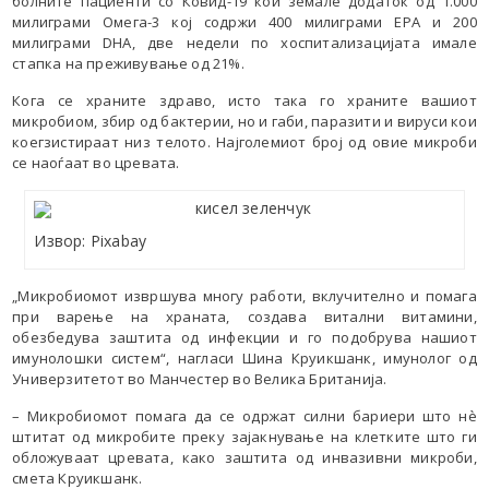
болните пациенти со Ковид-19 кои земале додаток од 1.000
милиграми Омега-3 кој содржи 400 милиграми EPA и 200
милиграми DHA, две недели по хоспитализацијата имале
стапка на преживување од 21%.
Кога се храните здраво, исто така го храните вашиот
микробиом, збир од бактерии, но и габи, паразити и вируси кои
коегзистираат низ телото. Најголемиот број од овие микроби
се наоѓаат во цревата.
Извор: Pixabay
„Микробиомот извршува многу работи, вклучително и помага
при варење на храната, создава витални витамини,
обезбедува заштита од инфекции и го подобрува нашиот
имунолошки систем“, нагласи Шина Круикшанк, имунолог од
Универзитетот во Манчестер во Велика Британија.
– Микробиомот помага да се одржат силни бариери што нè
штитат од микробите преку зајакнување на клетките што ги
обложуваат цревата, како заштита од инвазивни микроби,
смета Круикшанк.