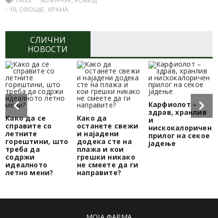
TAGS:
ЗЕЛЕНЧУК
,
КОВИД
- 19
,
ОВОШЈЕ
,
ХРАНА
СЛИЧНИ
НОВОСТИ
Карфиолот –
здрав, хранлив
Како да се
Како да
и
справите со
останете свежи
нискокалоричен
летните
и најадени
прилог на секое
горештини, што
додека сте на
јадење
треба да
плажа и кои
содржи
грешки никако
идеалното
не смеете да ги
летно мени?
направите?
МОЈА ФАРМА