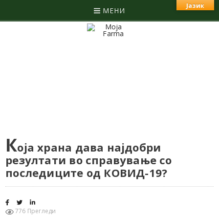
Јазик
МЕНИ
К
оја храна дава најдобри
резултати во справување со
последиците од КОВИД-19?
776 Прегледи