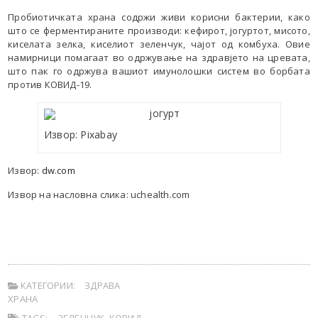
Пробиотичката храна содржи живи корисни бактерии, како
што се ферментираните производи: кефирот, јогуртот, мисото,
киселата зелка, киселиот зеленчук, чајот од комбуха. Овие
намирници помагаат во одржување на здравјето на цревата,
што пак го одржува вашиот имунолошки систем во борбата
против КОВИД-19.
Извор: Pixabay
Извор:
dw.com
Извор на насловна слика: uchealth.com
КАТЕГОРИИ:
ЗДРАВА
ХРАНА