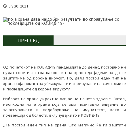
July 30, 2021
ПРЕГЛЕД
Од почетокот на КОВИД-19 пандемијата до денес, постојано ни
нудат совети за тоа каков тип на храна да јадеме за да се
заштитиме од корона вирусот. Но, дали постои еден тип на
храна која помага за ублажување и спречување на симптомите
и последиците од корона вирусот?
Изборот на храна директно влијае на нашето здравје. Затоа,
неопходна ни е храна која ќе има позитивно влијание во
зајакнувањето и подобрување на имунитетот, како и
превенција од болести, вклучувајќи го и КОВИД-19.
„Не постои еден тип на храна што магично ќе ги заштити