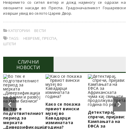
Невремето со сител ветер и дожд најмногу се одрази на
овошните насади во Преспа. Градоначалникот Гошаревски
изврши увид во селото Царев Двор.
КАТЕГОРИИ:
ВЕСТИ
TAGS:
НЕВРЕМЕ
,
ПРЕСПА
,
ШТЕТИ
СЛИЧНИ
НОВОСТИ
Како се покажа
Во тек е
првиот вински
Детектирај,
подготвителниот
музеј во
спречи, пријави:
период за
Кавадарци
Кампањата на
мерката
изминатата
ЕФСА за
„Диверзификација
година?