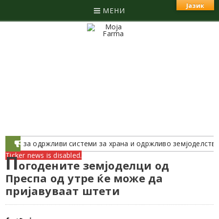
Јазик
МЕНИ
логии за одржливи системи за храна и одржливо земјоделство
Ticker news is disabled.
П
огодените земјоделци од
Преспа од утре ќе може да
пријавуваат штети