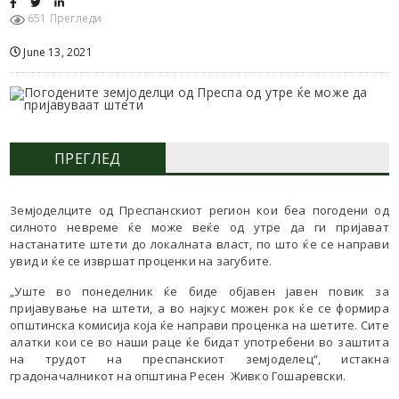
651 Прегледи
June 13, 2021
ПРЕГЛЕД
Земјоделците од Преспанскиот регион кои беа погодени од
силното невреме ќе може веќе од утре да ги пријават
настанатите штети до локалната власт, по што ќе се направи
увид и ќе се извршат проценки на загубите.
„Уште во понеделник ќе биде објавен јавен повик за
пријавување на штети, а во најкус можен рок ќе се формира
општинска комисија која ќе направи проценка на шетите. Сите
алатки кои се во наши раце ќе бидат употребени во заштита
на трудот на преспанскиот земјоделец“, истакна
градоначалникот на општина Ресен Живко Гошаревски.