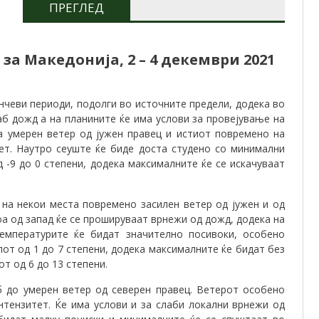
ПРЕГЛЕД
за Македонија, 2
– 4 декември
2021
чеви периоди, подолги во источните предели, додека во
аб дожд а на планините ќе има услови за провејување на
ва умерен ветер од јужен правец и истиот повремено на
ет. Наутро сеуште ќе биде доста студено со минимални
 -9 до 0 степени, додека максималните ќе се искачуваат
на некои места повремено засилен ветер од јужен и од
оа од запад ќе се прошируваат врнежи од дожд, додека на
Температурите ќе бидат значително посивоки, особено
от од 1 до 7 степени, додека максималните ќе бидат без
т од 6 до 13 степени.
 до умерен ветер од северен правец. Ветерот особено
тензитет. Ќе има услови и за слаби локални врнежи од