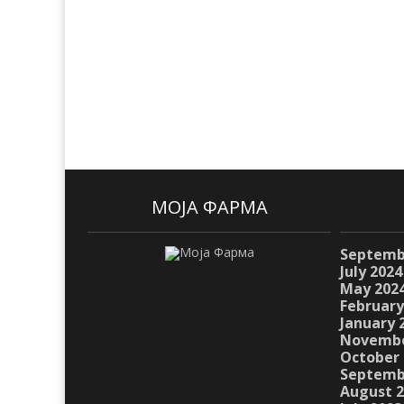
МОЈА ФАРМА
Septemb
July 2024
May 202
February
January 
Novembe
October 
Septemb
August 