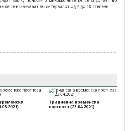
 бидат малку пониски и минималните ќе се спуштаат во
е ќе се искачуваат во интервалот од 4 до 10 степени.
временска
Тридневна временска
Тр
.08.2021)
прогноза (23.04.2021)
пр