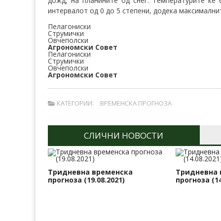
дожд, на планините од снег. Температурите ќе
интервалот од 0 до 5 степени, додека максималнит
Пелагониски
Струмички
Овчеполски
Агрономски Совет
Пелагониски
Струмички
Овчеполски
Агрономски Совет
КАТЕГОРИИ:
ВРЕМЕНСКА ПРОГНОЗА
СЛИЧНИ НОВОСТИ
Тридневна временска
Тридневна 
прогноза (19.08.2021)
прогноза (14