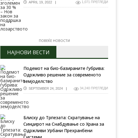
1,071 ПРЕГЛЕДИ
APRIL 19, 2022
ПОВЕЌЕ НОВОСТИ
НАЈНОВИ ВЕСТИ
Подемот на био-базираните ѓубрива:
Одржливо решение за современото
земјоделство
34,240 ПРЕГЛЕДИ
SEPTEMBER 24, 2024
идневна временска
Тридневна временска
огноза (14.04.2022)
прогноза (30.04.2022)
Блиску до Трпезата: Скратување на
Синџирот на Снабдување со Храна за
Одржливи Урбани Прехранбени
Системи