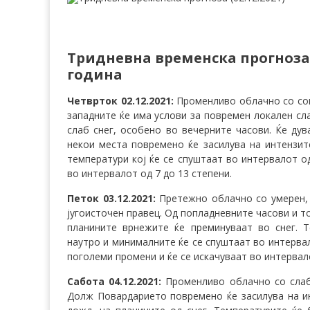
Тридневна
временска прогноза 
година
Четврток 02.12.2021:
Променливо облачно со сон
западните ќе има услови за повремен локален сл
слаб снег, особено во вечерните часови. Ќе ду
некои места повремено ќе засилува на интензит
температури кој ќе се спуштаат во интервалот од
во интервалот од 7 до 13 степени.
Петок 03.12.2021:
Претежно облачно со умерен, 
југоисточен правец. Од попладневните часови и т
планините врнежите ќе преминуваат во снег. 
наутро и минималните ќе се спуштаат во интервал
поголеми промени и ќе се искачуваат во интервало
Сабота 04.12.2021:
Променливо облачно со слаб
Долж Повардарието повремено ќе засилува на ин