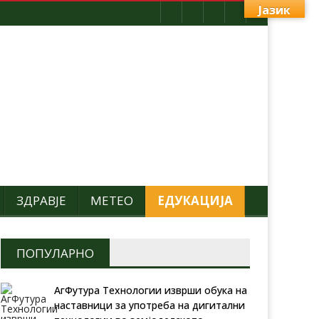
Јазик
ЗДРАВЈЕ
МЕТЕО
ЕДУКАЦИЈА
ПОПУЛАРНО
АгФутура Технологии изврши обука на
наставници за употреба на дигитални