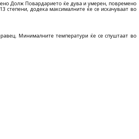
бено Долж Повардарието ќе дува и умерен, повремено
13 степени, додека максималните ќе се искачуваат во
 правец. Минималните температури ќе се спуштаат во