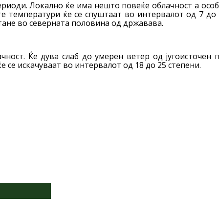
риоди. Локално ќе има нешто повеќе облачност а осо
 температури ќе се спуштаат во интервалот од 7 до 
стане во северната половина од државава.
чност. Ќе дува слаб до умерен ветер од југоисточен
е се искачуваат во интервалот од 18 до 25 степени.