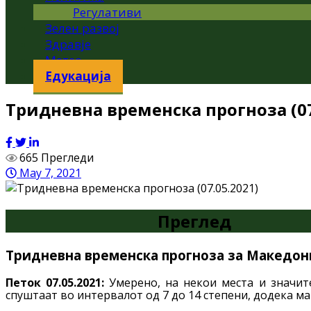
Регулативи
Зелен развој
Здравје
Метео
Едукација
Тридневна временска прогноза (07
665 Прегледи
May 7, 2021
Преглед
Тридневна временска прогноза за Македониј
Петок 07.05.2021:
Умерено, на некои места и значит
спуштаат во интервалот од 7 до 14 степени, додека ма