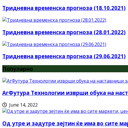
Тридневна временска прогноза (18.10.2021)
Тридневна временска прогноза (28.01.2022)
Тридневна временска прогноза (29.06.2021)
Популарно
АгФутура Технологии изврши обука на наст
June 14, 2022
Од утре и задутре зејтин ќе има во сите ма