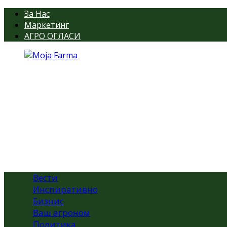
За Нас
Маркетинг
АГРО ОГЛАСИ
Вести
Инспиративно
Бизнис
Ваш агроном
Политика