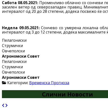
Сабота 08.05.2021:
Променливо облачно со сончеви пе
засилен ветер од северозападен правец. Минималните
интервалот од 20 до 28 степени, додека посвежо ќе о
Недела 09.05.2021:
Сончево со умерена локална обла
интервалот од 3 до 12 степени, додека максималните ќ
Пелагониски
Струмички
Овчеполски
Агрономски Совет
Пелагониски
Струмички
Овчеполски
Агрономски Совет
Категории:
Временска Прогноза
Слични Новости