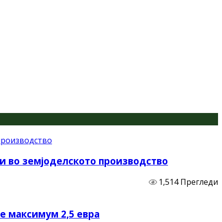
и во земјоделското производство
1,514 Прегледи
не максимум 2,5 евра