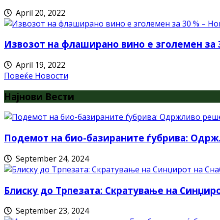
April 20, 2022
Извозот на флаширано вино е зголемен за 
April 19, 2022
Повеќе Новости
Најнови Вести
Подемот на био-базираните ѓубрива: Одрж
September 24, 2024
Блиску до Трпезата: Скратување на Синџи
September 23, 2024