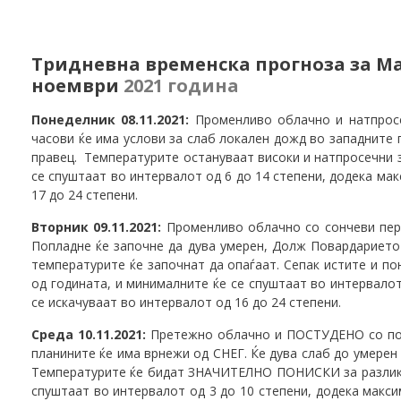
Тридневна
временска прогноза за Мак
ноември
2021 година
Понеделник 08.11.2021:
Променливо облачно и натпрос
часови ќе има услови за слаб локален дожд во западните 
правец. Температурите остануваат високи и натпросечни з
се спуштаат во интервалот од 6 до 14 степени, додека ма
17 до 24 степени.
Вторник 09.11.2021:
Променливо облачно со сончеви пер
Попладне ќе започне да дува умерен, Долж Повардарието 
температурите ќе започнат да опаѓаат. Сепак истите и по
од годината, и минималните ќе се спуштаат во интервалот
се искачуваат во интервалот од 16 до 24 степени.
Среда 10.11.2021:
Претежно облачно и ПОСТУДЕНО со пов
планините ќе има врнежи од СНЕГ. Ќе дува слаб до умерен
Температурите ќе бидат ЗНАЧИТЕЛНО ПОНИСКИ за разлика
спуштаат во интервалот од 3 до 10 степени, додека макси