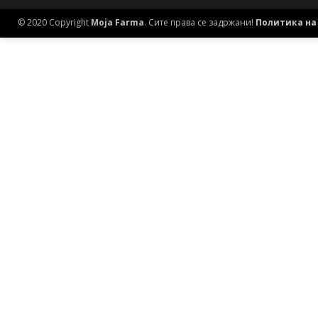
© 2020 Copyright
Moja Farma
. Сите права се задржани!
Политика на