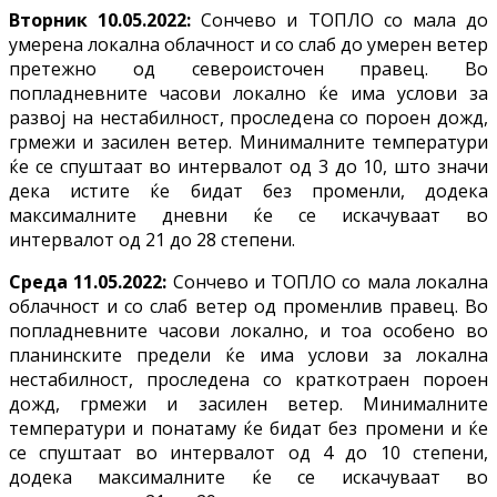
Вторник 10.05.2022:
Сончево и ТОПЛО со мала до
умерена локална облачност и со слаб до умерен ветер
претежно од североисточен правец. Во
попладневните часови локално ќе има услови за
развој на нестабилност, проследена со пороен дожд,
грмежи и засилен ветер. Минималните температури
ќе се спуштаат во интервалот од 3 до 10, што значи
дека истите ќе бидат без променли, додека
максималните дневни ќе се искачуваат во
интервалот од 21 до 28 степени.
Среда 11.05.2022:
Сончево и ТОПЛО со мала локална
облачност и со слаб ветер од променлив правец. Во
попладневните часови локално, и тоа особено во
планинските предели ќе има услови за локална
нестабилност, проследена со краткотраен пороен
дожд, грмежи и засилен ветер. Минималните
температури и понатаму ќе бидат без промени и ќе
се спуштаат во интервалот од 4 до 10 степени,
додека максималните ќе се искачуваат во