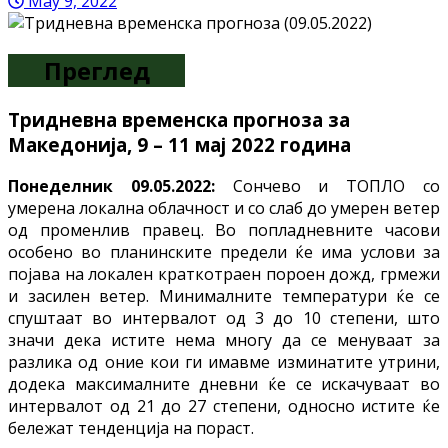
May 9, 2022
Преглед
Тридневна временска прогноза за
Македонија, 9 – 11 мај 2022 година
Понеделник 09.05.2022:
Сончево и ТОПЛО со
умерена локална облачност и со слаб до умерен ветер
од променлив правец. Во попладневните часови
особено во планинските предели ќе има услови за
појава на локален краткотраен пороен дожд, грмежи
и засилен ветер. Минималните температури ќе се
спуштаат во интервалот од 3 до 10 степени, што
значи дека истите нема многу да се менуваат за
разлика од оние кои ги имавме изминатите утрини,
додека максималните дневни ќе се искачуваат во
интервалот од 21 до 27 степени, односно истите ќе
бележат тенденција на пораст.