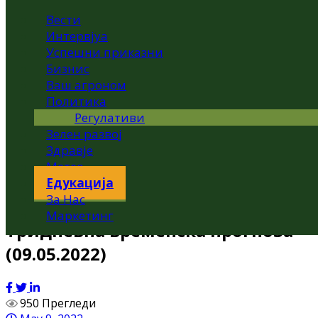
Вести
Интервјуа
Успешни приказни
Бизнис
Ваш агроном
Политика
Регулативи
Зелен развој
Здравје
Метео
Едукација
За Нас
Маркетинг
Тридневна временска прогноза
(09.05.2022)
950 Прегледи