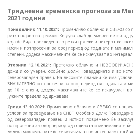
Тридневна
временска прогноза за Мак
2021 година
Понеделник 11.10.2021:
Променливо облачно и СВЕЖО со п
ретка појава на грмежи. Ќе дува слаб до умерен ветер од 
која ќе биде проследена со ретки грмежи и ветерот ќе зас
ниски и потпросечни за овој период од годината и минимал
степени, додека максималните ќе се искачуваат во интервало
Вторник 12.10.2021:
Претежно облачно и НЕВООБИЧАЕНО
дожд и со умерен, особено Долж Повардарието и во источ
северозападен правец. На високите планини ќе има услов
ЗНАЧИТЕЛНО потпросечни за овој период од годината и ми
до 10 степени, додека максимaлните ќе се искачуваат во
јужните предели од државава.
Среда 13.10.2021:
Променливо облачно и СВЕЖО со повреме
услови за провејување на СНЕГ. Особено Долж Повардариет
од северозападен правец и истиот повремено ќе засилу
потпросечни за овој период од годината и минималните ќе 
додека максималните ќе се искачуваат во интервалот од 8 д