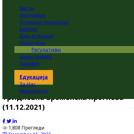
Вести
Интервјуа
Успешни приказни
Бизнис
Ваш агроном
Политика
Регулативи
Зелен развој
Здравје
Метео
Едукација
За Нас
Маркетинг
Тридневна временска прогноза
(11.12.2021)
1,808 Прегледи