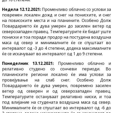
Недела 12.12.2021:
Променливо облачно со услови за
повремен локален дожд и снег на пониските, и снег
на повисоките места и на планините. Особено Долж
Повардарието ќе дува умерен до засилен ветер од
северозападен правец. Температурите ќе бидат уште
пониски и тоа поради продор на постудена воздушна
маса од север и минималните ќе се спуштаат во
интервалот од -3 до 4 степени, додека максималните
ќе се искачуваат во интервалот од 1 до 9 степени.
Понеделник 13.12.2021:
Променливо облачно и
релативно студено со сончеви периоди. Во
планинските региони локално ќе има услови за
провејување на слаб снег. Особено Долж
Повардарието ќе дува умерен, повремено засилен
ветер од северен и од северозападен правец.
Температурите остануваат релативно ниски, и тоа
под влијание на студената воздушна маса од север.
Минималните ќе се спуштаат во интервалот од -6 до