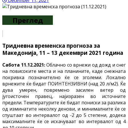
December 11, 2021
Преглед
Тридневна
временска прогноза за
Македонија, 11
– 13
декември
2021 година
Сабота 11.12.2021:
Облачно со врнежи од дожд и снег
на повисоките места и на планините, каде снежната
покривка позначително ќе се зголеми. Локално
врнежите ќе бидат ПОИНТЕНЗИВНИ (над 20 л/м2). Ќе
дува умерен, повремено засилен ветер од
југоисточен правец, најизразен во источните
предели. Температурите ќе бидат пониски за разлика
од изминатите неколку денови, и минималните ќе се
спуштаат во интервалот од -2 до 5 степени, додека
максималните ќе се искачуваат во интервалот од 4
до 10 степени.