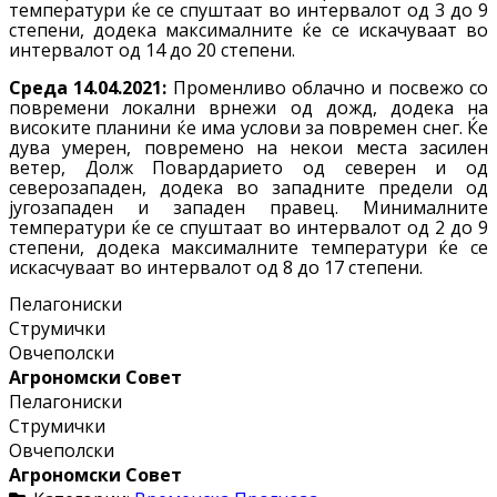
температури ќе се спуштаат во интервалот од 3 до 9
степени, додека максималните ќе се искачуваат во
интервалот од 14 до 20 степени.
Среда 14.04.2021
:
Променливо облачно и посвежо со
повремени локални врнежи од дожд, додека на
високите планини ќе има услови за повремен снег. Ќе
дува умерен, повремено на некои места засилен
ветер, Долж Повардарието од северен и од
северозападен, додека во западните предели од
југозападен и западен правец. Минималните
температури ќе се спуштаат во интервалот од 2 до 9
степени, додека максималните температури ќе се
искасчуваат во интервалот од 8 до 17 степени.
Пелагониски
Струмички
Овчеполски
Агрономски Совет
Пелагониски
Струмички
Овчеполски
Агрономски Совет