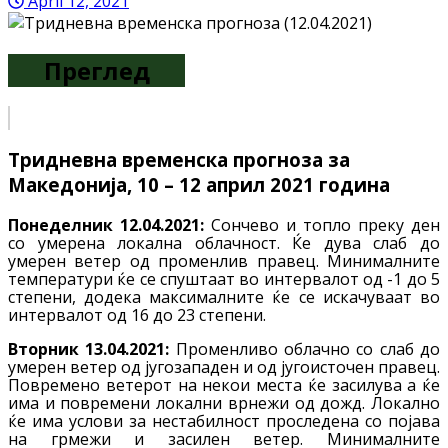
April 12, 2021
Преглед
Тридневна временска прогноза за
Македонија, 10 – 12 април 2021 година
Понеделник 12.04.2021
:
Сончево и топло преку ден
со умерена локална облачност. Ќе дува слаб до
умерен ветер од променлив правец. Минималните
температури ќе се спуштаат во интервалот од -1 до 5
степени, додека максималните ќе се искачуваат во
интервалот од 16 до 23 степени.
Вторник
13.04.2021:
Променливо облачно со слаб до
умерен ветер од југозападен и од југоисточен правец.
Повремено ветерот на некои места ќе засилува а ќе
има и повремени локални врнежи од дожд. Локално
ќе има услови за нестабилност проследена со појава
на грмежи и засилен ветер. Минималните