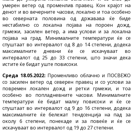
умерен ветер од променлив правец. Кон крајот на
денот и во вечерните часови, локално и тоа особено
во северната половина од државава ќе биде
нестабилно со локална појава на пороен дожд,
грмежи, засилен ветер, а има услови и за локална
појава на град. Минималните температури ќе се
спуштаат во интервалот од 8 до 14 степени, додека
максималните дневни ќе се искачуваат во
интервалот од 25 до 33 степени, што значи дека
истите ќе бидат уште повисоки.
Среда 18.05.2022:
Променливо облачно и ПОСВЕЖО
со засилен ветер од северен правец и со услови за
повремен локален дожд и ретки грмежи, и тоа
особено во попладневните часови. Минималните
температури ќе бидат малку повисоки и ќе се
спуштаат во интервалот од 9 до 16 степени, додека
максималните ќе бележат тендсенција на пад за
околу 6 степени, понекаде и за повеќе и ќе се
искачуваат во интервалот од 19 до 27 степени.