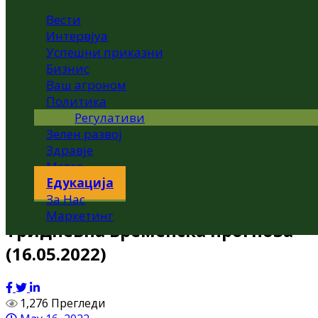
Вести
Интервјуа
Успешни приказни
Бизнис
Ваш агроном
Политика
Регулативи
Зелен развој
Здравје
Метео
Едукација
За Нас
Маркетинг
Тридневна временска прогноза
(16.05.2022)
1,276 Прегледи