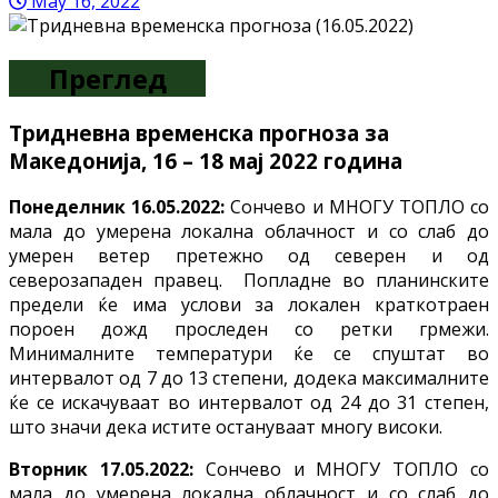
May 16, 2022
Преглед
Тридневна временска прогноза за
Македонија, 16 – 18 мај 2022 година
Понеделник 16.05.2022:
Сончево и МНОГУ ТОПЛО со
мала до умерена локална облачност и со слаб до
умерен ветер претежно од северен и од
северозападен правец. Попладне во планинските
предели ќе има услови за локален краткотраен
пороен дожд проследен со ретки грмежи.
Минималните температури ќе се спуштат во
интервалот од 7 до 13 степени, додека максималните
ќе се искачуваат во интервалот од 24 до 31 степен,
што значи дека истите остануваат многу високи.
Вторник 17.05.2022:
Сончево и МНОГУ ТОПЛО со
мала до умерена локална облачност и со слаб до