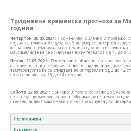
Тридневна временска прогноза за Мак
година
Четврток 20.05.2021:
Променливо облачно и посвежо со
појава на грмежи. Ќе дува слаб до умерен ветер од север
ќе засилува. Минималните температури ќе се спуштаат
максималните ќе се искачуваат во интервалот од 15 до 24 
Петок 21.05.2021:
Променливо облачно со сончеви пер
источните и во североисточните предели ќе има ус
температурите ќе се спуштаат во интервалот од 2 до 12 с
во интервалот од 15 до 24 степени.
Сабота 22.05.2021:
Сончево и топло со мала до умерена
ветер од променлив правец. Минималните температури
степени, додека максималните ќе се искачуваат во интерва
Пелагониски
Струмички