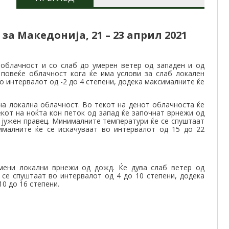
а Македонија, 21 – 23 април 2021
облачност и со слаб до умерен ветер од западен и од
 повеќе облачност кога ќе има услови за слаб локален
 интервалот од -2 до 4 степени, додека максималните ќе
на локална облачност. Во текот на денот облачноста ќе
екот на ноќта кон петок од запад ќе започнат врнежи од
 јужен правец. Минималните температури ќе се спуштаат
ималните ќе се искачуваат во интервалот од 15 до 22
ени локални врнежи од дожд. Ќе дува слаб ветер од
се спуштаат во интервалот од 4 до 10 степени, додека
0 до 16 степени.