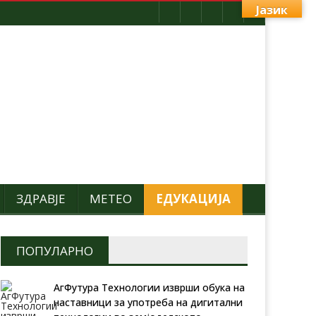
Јазик
ЗДРАВЈЕ
МЕТЕО
ЕДУКАЦИЈА
ПОПУЛАРНО
АгФутура Технологии изврши обука на
наставници за употреба на дигитални