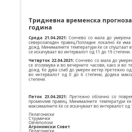
Тридневна временска прогноза з
година
Среда 21.04.2021:
Сончево со мала до умерена 
северозападен правец.Попладне локално ќе има
дожд. Минималните температури ќе се спуштаат во
се искачуваат во интервалот од 11 до 19 степени.
Четврток 22.04.2021:
Сончево со мала до умере
се зголемува и во вечерните часови, како и во т
дожд. Ќе дува слаб до умерен ветер претежно од
во интервалот од 0 до 6 степени, додека макс
степени.
Петок 23.04.2021:
Претежно облачно со поврем
променлив правец. Минималните температури ќе 
максималните ќе се искачуваат во интервалот од 1
Пелагониски
Струмички
Овчеполски
Агрономски Совет
Пелагониски