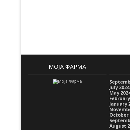
МОЈА ФАРМА
Septemb
July 2024
May 202
February
January 
Novembe
October 
Septemb
August 