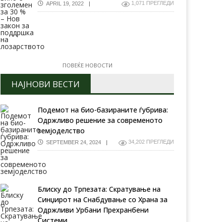
1,071 ПРЕГЛЕДИ
APRIL 19, 2022
ПОВЕЌЕ НОВОСТИ
НАЈНОВИ ВЕСТИ
Подемот на био-базираните ѓубрива:
идневна временска
Тридневна временска
Одржливо решение за современото
огноза (20.05.2022)
прогноза (20.10.2021)
земјоделство
34,202 ПРЕГЛЕДИ
SEPTEMBER 24, 2024
Блиску до Трпезата: Скратување на
Синџирот на Снабдување со Храна за
Одржливи Урбани Прехранбени
Системи