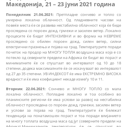
Македонија, 21 – 23
јуни
2021 година
Понеделник 21.06.2021:
Претпладне сончево и топло со
умерена локална облачност. Од пладневните часови на
повеќе места ќе се развива нестабилна облачност која ќе биде
проследена со пороен дожд, грмежи и засилен ветер. Локално
процесите ќе бидат ИНТЕНЗИВНИ и во форма на НЕВРЕМЕ
проследено со обилен пороен дожд, силен ветер, силни
електрични празнења и појава на град. Температурите поради
почеток на продор на МНОГУ ТОПЛА воздушна маса која е со
потекло од северните предели на Африка ќе бидат во пораст и
минималните ќе се спуштаат во интервалот од 10 до 18
степени, додека максималните ќе се искачуваат во интервалот
од 27 до 35 степени. УВ ИНДЕКСОТ ќе има ЕКСТРЕМНО ВИСОКА
вредност и ќе има коефициент некаде измеѓу 10 и 11.
Вторник 22.06.2021:
Сончево и МНОГУ ТОПЛО со мала
локална облачност. Попладне локално и тоа особено во
планинските региони ќе има услови за развој на нестабилна
облачност проследена со пороен дожд, грмежи, засилен ветер
и услови за појава на град. Температурите ќе бележат
тенденција на понатамошен пораст и тоа поради влијанието
на многу топлата воздушна маса од југ (северните предели на
Африка).Минималните температури ќе се спуштаат во