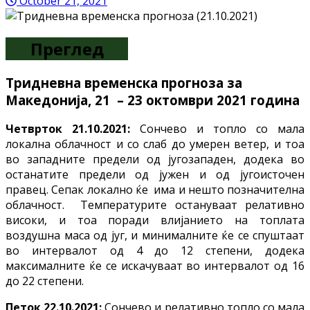
October 21, 2021
Преглед
Тридневна
временска прогноза за
Македонија, 21
– 23 октомври
2021 година
Четврток 21.10.2021:
Сончево и топло со мала
локална облачност и со слаб до умерен ветер, и тоа
во западните предели од југозападен, додека во
останатите предели од јужен и од југоисточен
правец. Сепак локално ќе има и нешто позначителна
облачност. Температурите остануваат релативно
високи, и тоа поради влијанието на топлата
воздушна маса од југ, и минималните ќе се спуштаат
во интервалот од 4 до 12 степени, додека
максималните ќе се искачуваат во интервалот од 16
до 22 степени.
Петок 22.10.2021:
Сончево и релативно топло со мала