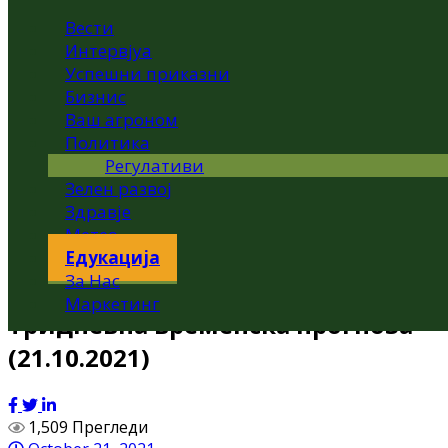
Вести
Интервјуа
Успешни приказни
Бизнис
Ваш агроном
Политика
Регулативи
Зелен развој
Здравје
Метео
Едукација
За Нас
Маркетинг
Тридневна временска прогноза
(21.10.2021)
1,509 Прегледи