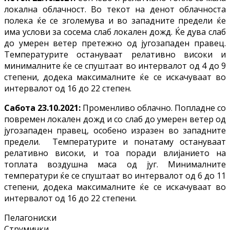
локална облачност. Во текот на денот облачноста
полека ќе се зголемува и во западните предели ќе
има услови за сосема слаб локален дожд. Ќе дува слаб
до умерен ветер претежно од југозападен правец.
Температурите остануваат релативно високи и
минималните ќе се спуштаат во интервалот од 4 до 9
степени, додека максималните ќе се искачуваат во
интервалот од 16 до 22 степен.
Сабота 23.10.2021:
Променливо облачно. Попладне со
повремен локален дожд и со слаб до умерен ветер од
југозападен правец, особено изразен во западните
предели. Температурите и понатаму остануваат
релативно високи, и тоа поради влијанието на
топлата воздушна маса од југ. Минималните
температури ќе се спуштаат во интервалот од 6 до 11
степени, додека максималните ќе се искачуваат во
интервалот од 16 до 22 степени.
Пелагониски
Струмички