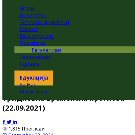
Вести
Интервјуа
Успешни приказни
Бизнис
Ваш агроном
Политика
Регулативи
Зелен развој
Здравје
Метео
Едукација
За Нас
Маркетинг
Тридневна временска прогноза
(22.09.2021)
1,815 Прегледи