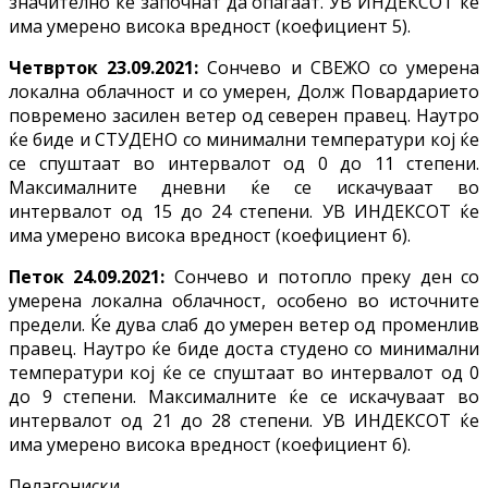
значително ќе започнат да опаѓаат. УВ ИНДЕКСОТ ќе
има умерено висока вредност (коефициент 5).
Четврток 23.09.2021:
Сончево и СВЕЖО со умерена
локална облачност и со умерен, Долж Повардарието
повремено засилен ветер од северен правец. Наутро
ќе биде и СТУДЕНО со минимални температури кој ќе
се спуштаат во интервалот од 0 до 11 степени.
Максималните дневни ќе се искачуваат во
интервалот од 15 до 24 степени. УВ ИНДЕКСОТ ќе
има умерено висока вредност (коефициент 6).
Петок 24.09.2021:
Сончево и потопло преку ден со
умерена локална облачност, особено во источните
предели. Ќе дува слаб до умерен ветер од променлив
правец. Наутро ќе биде доста студено со минимални
температури кој ќе се спуштаат во интервалот од 0
до 9 степени. Максималните ќе се искачуваат во
интервалот од 21 до 28 степени. УВ ИНДЕКСОТ ќе
има умерено висока вредност (коефициент 6).
Пелагониски