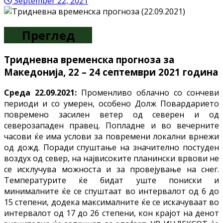
September 22, 2021
Преглед
Тридневна
временска прогноза за
Македонија, 22 – 24 септември
2021 година
Среда 22.09.2021:
Променливо облачно со сончеви
периоди и со умерен, особено Долж Повардарието
повремено засилен ветер од северен и од
северозападен правец. Попладне и во вечерните
часови ќе има услови за повремени локални врнежи
од дожд. Поради спуштање на значително постуден
воздух од север, на највисоките планински врвови не
се исклучува можноста и за провејување на снег.
Температурите ќе бидат уште пониски и
минималните ќе се спуштаат во интервалот од 6 до
15 степени, додека максималните ќе се искачуваат во
интервалот од 17 до 26 степени, кон крајот на денот