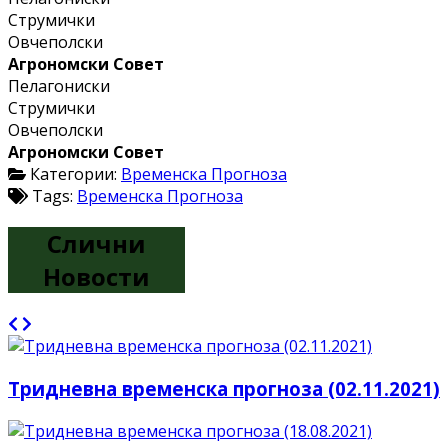
Струмички
Овчеполски
Агрономски Совет
Пелагониски
Струмички
Овчеполски
Агрономски Совет
Категории:
Временска Прогноза
Tags:
Временска Прогноза
Слични
Новости
Тридневна временска прогноза (02.11.2021)