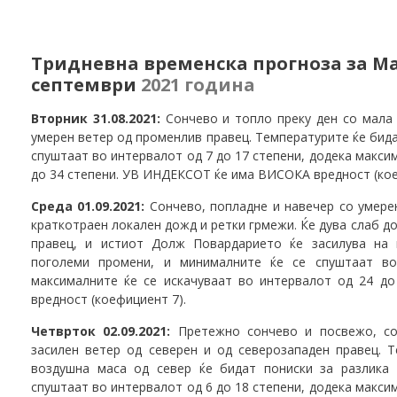
Тридневна
временска прогноза за Мак
септември
2021 година
Вторник 31.08.2021:
Сончево и топло преку ден со мала
умерен ветер од променлив правец. Температурите ќе бид
спуштаат во интервалот од 7 до 17 степени, додека макси
до 34 степени. УВ ИНДЕКСОТ ќе има ВИСОКА вредност (кое
Среда 01.09.2021:
Сончево, попладне и навечер со умере
краткотраен локален дожд и ретки грмежи. Ќе дува слаб д
правец, и истиот Долж Повардарието ќе засилува на 
поголеми промени, и минималните ќе се спуштаат во
максималните ќе се искачуваат во интервалот од 24 
вредност (коефициент 7).
Четврток 02.09.2021:
Претежно сончево и посвежо, с
засилен ветер од северен и од северозападен правец.
воздушна маса од север ќе бидат пониски за разлика
спуштаат во интервалот од 6 до 18 степени, додека макси