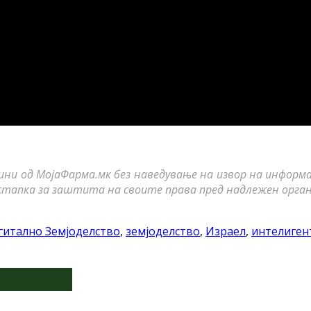
ини од МојаФарма.мк без наведување на извор на информ
стапка за заштита на своите права пред надлежен орган
гитално Земјоделство
,
земјоделство
,
Израел
,
интелиген