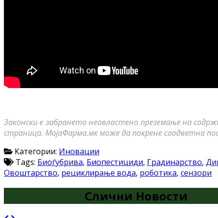
Законски е забрането неовластено преземање на содрж
страница. МојаФарма.мк може да покрене соодветна по
Категории:
Иновации
Tags:
Биоѓубрива
,
Биопестициди
,
Градинарство
,
Ди
Овоштарство
,
рециклирање вода
,
роботика
,
сензори
Слични Новости