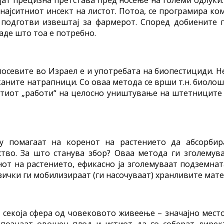
најситниот инсект на листот. Потоа, се програмира ко
 подготви извештај за фармерот. Според добиените 
аде што тоа е потребно.
осевите во Израел е и употребата на биопестициди. 
аните натрапници. Со оваа метода се врши т.н. биолош
тиот „работи“ на целосно уништување на штетниците о
у помагаат на коренот на растението да абсорбир
тво. За што станува збор? Оваа метода ги зголемува
от на растението, ефикасно ја зголемуваат подземна
ички ги мобилизираат (ги насочуваат) хранливите мате
 секоја сфера од човековото живеење – значајно мест
познаат овошен плод и истиот да го соберат дирек