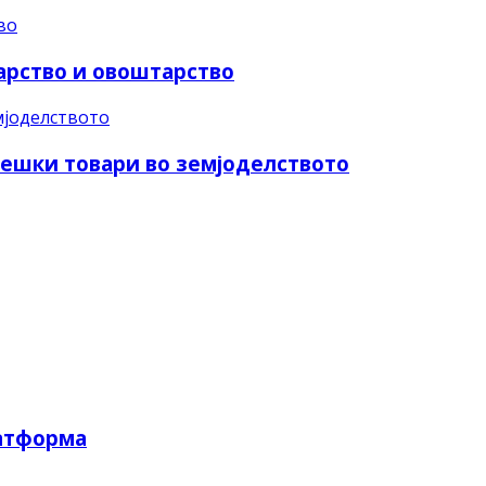
арство и овоштарство
тешки товари во земјоделството
латформа