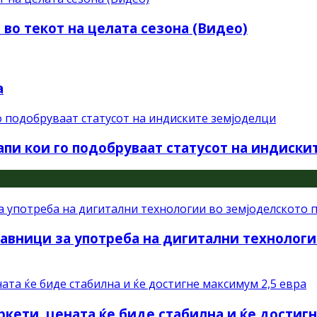
 во текот на целата сезона (Видео)
а
апи кои го подобруваат статусот на индиски
авници за употреба на дигитални технологи
ркети, цената ќе биде стабилна и ќе достиг