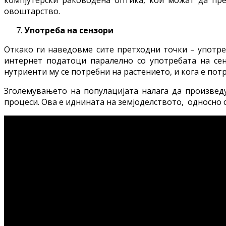
овоштарство.
Употреба на сензори
Откако ги наведовме сите претходни точки – употре
интернет податоци паралелно со употребата на сен
нутриенти му се потребни на растението, и кога е по
Зголемувањето на популацијата налага да произвед
процеси. Ова е иднината на земјоделството, односно с