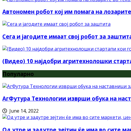
Автономен робот кој им помага на лозарите
Сега и јагодите имаат свој робот за заштит
(Видео) 10 најдобри агритехнолошки старт
Популарно
АгФутура Технологии изврши обука на наст
June 14, 2022
Од утре и задутре зејтин ќе има во сите ма