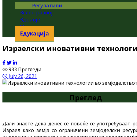
Регулативи
Зелен развој
Здравје
Метео
Едукација
Израелски иновативни технологи
933 Прегледи
July 26, 2021
Преглед
Дали знаете дека денес сè повеќе се употребуваат р
Израел како земја со ограничени земјоделски ресур
иновативни израелски технологии кои го прават земј