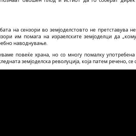
бата на сензори во земјоделстовто не претставува н
зори им помага на израелските земјоделци да „кому
требно наводнување.
уваме повеќе храна, но со многу помалку употребена
ледната земјоделска револуција, која патем речено, се