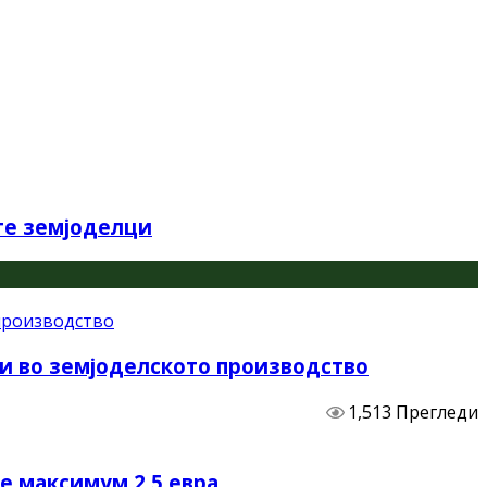
те земјоделци
и во земјоделското производство
1,513 Прегледи
не максимум 2,5 евра