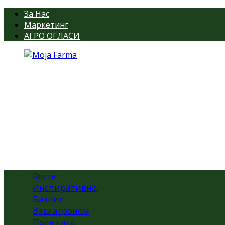
За Нас
Маркетинг
АГРО ОГЛАСИ
Вести
Инспиративно
Бизнис
Ваш агроном
Политика