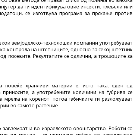
мпјутер да ги идентификува овие инсекти, плевели или
податоци, се изготвува програма за прскање против
Некои земјоделско-технолошки компании употребуваат
ка контрола на штетниците, односно за секој штетник
д посевите. Резултатите се одлични, а трошоците за
а повеќе хранливи материи е, исто така, еден од
 приносите, а употребените количини на ѓубрива се
та мрежа на коренот, потоа габичките ги разложуваат
рии во самото растение.
о завземаат и во израелското овоштарство. Роботи со
тно од гранка – се нормална појава во израелското