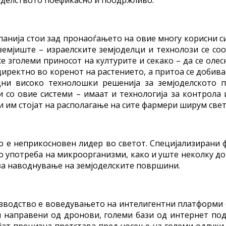
панија стои зад пронаоѓањето на овие многу корисни с
земјиште – израелските земјоделци и технолози се со
се зголеми приносот на културите и секако – да се ол
директно во коренот на растението, а притоа се добив
ни високо технолошки решенија за земјоделското п
 со овие системи – имаат и технологија за контрола 
и им стојат на располагање на сите фармери ширум свет
 е неприкосновен лидер во светот. Специјализирани 
о употреба на микроорганизми, како и уште неколку до
и за наводнување на земјоделските површини.
изводство е воведувањето на интелигентни платформи 
ки направени од дронови, големи бази од интернет 
јат прецизна претстава пред носење на големи одлуки.