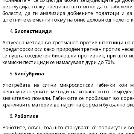
резолуција, толку прецизно што може да се забележи 
болести, да ги анализира добиените податоци и да
штетните елементи токму на оние делови од полето к
Биопестициди
Актуелна метода во третманот против штетници на п
предаторски оси како природен третман против несак
се пушта соодветен биолошки противник, при што ис
хемиски пестициди се намалуваат дури до 70%.
Биоѓубрива
Употребата на ситни микроскопски габички кои м
револуционерните методи на израелското земјоделс
значително помали. Габичките се пробиваат во корен
хранливите материи до најситна форма и буквално физ
Роботика
Роботите, освен тоа што стануваат сѐ поприсутни во
компјутерски раководена оптика, кои можат да пре