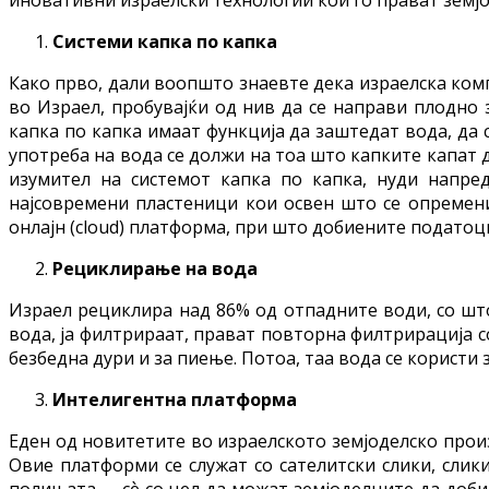
Системи капка по капка
Како прво, дали воопшто знаевте дека израелска ком
во Израел, пробувајќи од нив да се направи плодно 
капка по капка имаат функција да заштедат вода, да 
употреба на вода се должи на тоа што капките капат 
изумител на системот капка по капка, нуди напред
најсовремени пластеници кои освен што се опремени
онлајн (cloud) платформа, при што добиените податоц
Рециклирање на вода
Израел рециклира над 86% од отпадните води, со што
вода, ја филтрираат, прават повторна филтрирација с
безбедна дури и за пиење. Потоа, таа вода се корист
Интелигентна платформа
Еден од новитетите во израелското земјоделско про
Овие платформи се служат со сателитски слики, сли
полињата – сѐ со цел да можат земјоделците да доби