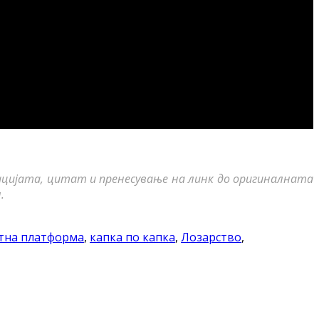
ацијата, цитат и пренесување на линк до оригиналната
.
тна платформа
,
капка по капка
,
Лозарство
,