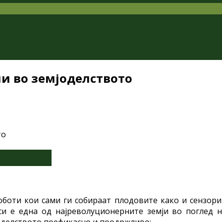
и во земјоделството
оботи кои сами ги собираат плодовите како и сензори
си е една од најреволуционерните земји во поглед 
оделството поефикасно и поодржливо: