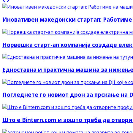
Иновативен македонски стартап: Работиме
Норвешка старт-ап компанија создаде елек
Едноставна и практична машина за нижење
Погледнете го новиот дрон за прскање на DJ
Што е Bintern.com и зошто треба да отвор