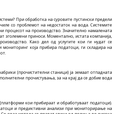
истеми? При обработка на суровите пустински предели
очиле со проблемот на недостаток на вода. Системите
есни процесот на производство. Значително намалената
аат зголемени приноси. Моментално, истата компанија,
роизводство. Како дел од услугите кои ги нудат се
и мониторинг која прибира податоци, ги складира на
от.
фабрики (прочистителни станици) ја земаат отпадната
полнителни прочистувања, за на крај да се добие вода
(платформи кои прибираат и обработуваат податоци).
податоци и предиктивни анализи при мониторирање на
 Со оваа метода се прават слики од полиња во висока