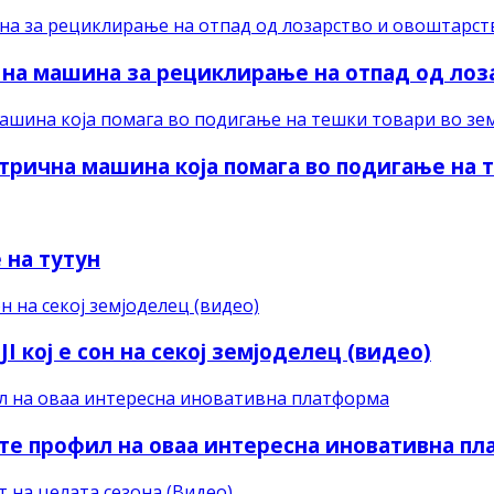
 на машина за рециклирање на отпад од лоз
трична машина која помага во подигање на 
 на тутун
I кој е сон на секој земјоделец (видео)
ите профил на оваа интересна иновативна п