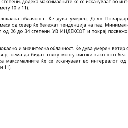
0 степени, додека максималните ќе се искачуваат во ин
ѓу 10 и 11).
локална облачност. Ќе дува умерен, Долж Повардар
са од север ќе бележат тенденција на пад. Минимални
от од 26 до 34 степени. УВ ИНДЕКСОТ и покрај посве
локално и значителна облачност. Ќе дува умерен ветер
вер, нема да бидат толку многу високи како што бе
ка максималните ќе се искачуваат во интервалот о
 11).