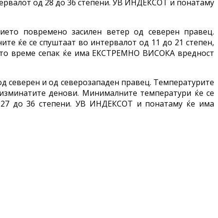
тервалот од 28 до 36 степени. УВ ИНДЕКСОТ и понатаму
ието повремено засилен ветер од северен правец.
те ќе се спуштаат во интервалот од 11 до 21 степен,
жото време сепак ќе има ЕКСТРЕМНО ВИСОКА вредност
 од северен и од северозападен правец. Температурите
а изминатите денови. Минималните температури ќе се
д 27 до 36 степени. УВ ИНДЕКСОТ и понатаму ќе има