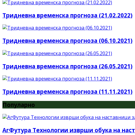
Тридневна временска прогноза (21.02.2022)
Тридневна временска прогноза (06.10.2021)
Тридневна временска прогноза (26.05.2021)
Тридневна временска прогноза (11.11.2021)
Популарно
АгФутура Технологии изврши обука на наст