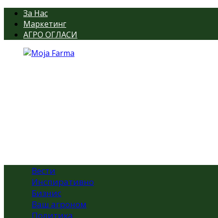
За Нас
Маркетинг
АГРО ОГЛАСИ
Вести
Инспиративно
Бизнис
Ваш агроном
Политика