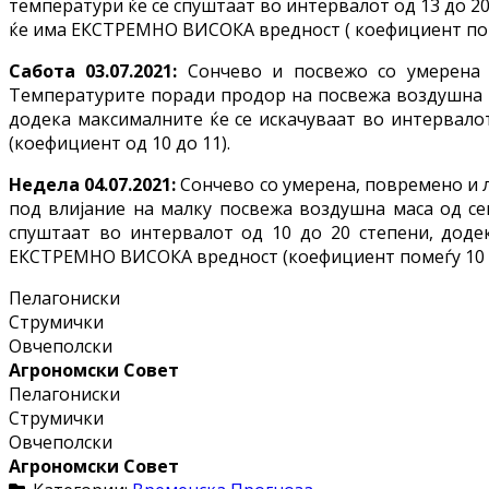
температури ќе се спуштаат во интервалот од 13 до 2
ќе има ЕКСТРЕМНО ВИСОКА вредност ( коефициент поме
Сабота 03.07.2021:
Сончево и посвежо со умерена 
Температурите поради продор на посвежа воздушна ма
додека максималните ќе се искачуваат во интервал
(коефициент од 10 до 11).
Недела 04.07.2021:
Сончево со умерена, повремено и 
под влијание на малку посвежа воздушна маса од се
спуштаат во интервалот од 10 до 20 степени, доде
ЕКСТРЕМНО ВИСОКА вредност (коефициент помеѓу 10 и
Пелагониски
Струмички
Овчеполски
Агрономски Совет
Пелагониски
Струмички
Овчеполски
Агрономски Совет