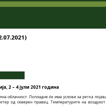
.07.2021)
а, 2 – 4
јули
2021 година
лна облачност. Попладне ќе има услови за ретка поја
етер од северен правец. Температурите на воздухот