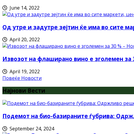
June 14, 2022
Од утре и задутре зејтин ќе има во сите ма
April 20, 2022
Извозот на флаширано вино е зголемен за 
April 19, 2022
Повеќе Новости
Најнови Вести
Подемот на био-базираните ѓубрива: Одрж
September 24, 2024