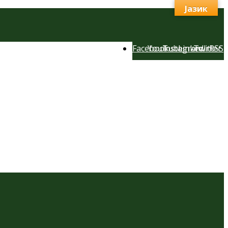
Јазик
Facebook
YouTube
Instagram
LinkedIn
Twitter
RSS