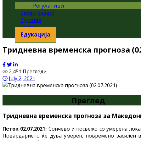
Регулативи
Зелен развој
Здравје
Метео
Едукација
Тридневна временска прогноза (02
2,451 Прегледи
July 2, 2021
Преглед
Тридневна
временска прогноза за Македониј
Петок 02.07.2021:
Сончево и посвежо со умерена лока
Повардарието ќе дува умерен, повремено засилен в