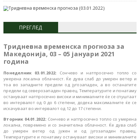
ПРЕГЛЕД
Тридневна
временска прогноза за
Македонија,
03 – 05 јануари
2021
година
Понеделник 03.01.2022:
Сончево и натпросечно топло со
умерена локална облачност. Ќе дува слаб до умерен ветер и
тоа во западните предели од југозападен, а во останатите
предели од северозападен правец. Температурите и понатаму
остануваат натпросечно високи и минималните ќе се спуштаат
во интервалот од 0 до 6 степени, додека максималните ќе се
искачуваат во интервалот од 12 до 17 степени.
Вторник 04.01.2022:
Сончево и натпросечно топло со умерена
локална, повремено и со значителна облачност. Ќе дува слаб
до умерен ветер од јужен и од југозападен правец.
Температурите и понатаму остануваат високи и минималните