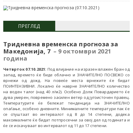
ПРЕГЛЕД
Тридневна
временска прогноза за
Македонија, 7
– 9 октомври
2021
година
Четврток 07.10.2021:
Под влијание на изразен влажен бран од
запад, времето ќе биде облачно и ЗНАЧИТЕЛНО ПОСВЕЖО со
врнежи од дожд. На повеќе места врнежите ќе бидат
ПОИНТЕНЗИВНИ. Локално ќе наврне ЗНАЧИТЕЛНО количество
на воден талог (над 40 л/м2). Особено Долж Повардарието ќе
дува умерен, повремено засилен ветер од југоисточен правец.
Температурите ќе бележат тенденција на ЗНАЧИТЕЛНО
опаѓање, особено дневните. Минималните температури пак ќе
се спуштаат во интервалот од 8 до 14 степени, додека
максималните ќе бидат потпросечни за овој дел од годината и
ќе се искачуваат во интервалот од 11 до 17 степени.