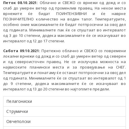
Петок 08.10.2021:
Облачно и СВЕЖО со врнежи од дожд и со
слаб до умерен ветер од променлив правец. На некои места
врнежите ќе бидат ПОИНТЕНЗИВНИ и ќе наврне
ПОЗНАЧИТЕЛНО количество на воден талог. Температурите,
особено оние максималните ќе бидат потпросечни за овој дел
од годината. Минималните пак ќе се спуштаат во интервалот
од 3 до 10 степени, додека максималните ќе се искачуваат во
интервалот од 12 до 17 степени.
Сабота 09.10.2021:
Претежно облачно и СВЕЖО со повремени
локални врнежи од дожд и со слаб до умерен ветер од северен
и од североисточен правец. Не се исклучува можноста на
највисоките планински места и за провејување на СНЕГ.
Температурите и понатаму ќе останат потпросечни за овој дел
од годината. Минималните ќе се спуштаат во интервалот од 1
до 9 степени, додека максималните ќе се искачуваат во
интервалот од 13 до 20 степени во најтоплите предели.
Пелагониски
Струмички
Овчеполски