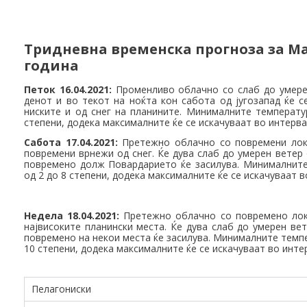
Тридневна временска прогноза за Мак
година
Петок 16.04.2021:
Променливо облачно со слаб до умерен
денот и во текот на ноќта кон сабота од југозапад ќе 
ниските и од снег на планините. Минималните температу
степени, додека максималните ќе се искачуваат во интерва
Сабота 17.04.2021:
Претежно облачно со повремени лок
повремени врнежи од снег. Ќе дува слаб до умерен ветер 
повремено долж Повардарието ќе засилува. Минималните
од 2 до 8 степени, додека максималните ќе се искачуваат в
Недела 18.04.2021:
Претежно облачно со повремено лок
највисоките планински места. Ќе дува слаб до умерен вет
повремено на некои места ќе засилува. Минималните темпе
10 степени, додека максималните ќе се искачуваат во инте
Пелагониски