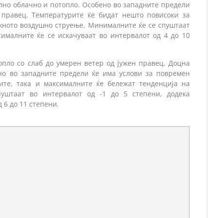
лно облачно и потопло. Особено во западните предели
н правец. Температурите ќе бидат нешто повисоки за
ужното воздушно струење. Минималните ќе се спуштаат
сималните ќе се искачуваат во интервалот од 4 до 10
пло со слаб до умерен ветер од јужен правец. Доцна
но во западните предели ќе има услови за повремен
ите, така и максималните ќе бележат тенденција на
уштаат во интервалот од -1 до 5 степени, додека
 6 до 11 степени.