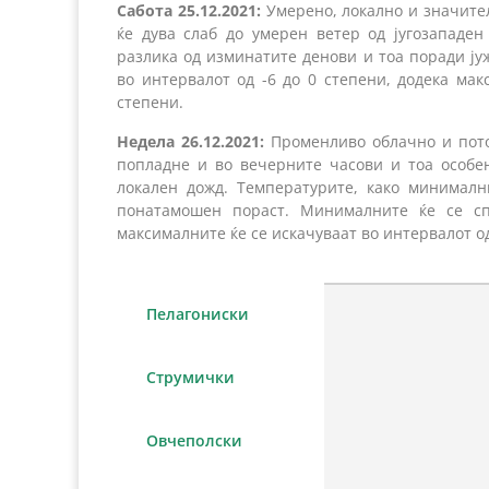
Сабота 25.12.2021:
Умерено, локално и значите
ќе дува слаб до умерен ветер од југозападе
разлика од изминатите денови и тоа поради ј
во интервалот од -6 до 0 степени, додека мак
степени.
Недела 26.12.2021:
Променливо облачно и пото
попладне и во вечерните часови и тоа особе
локален дожд. Температурите, како минималн
понатамошен пораст. Минималните ќе се сп
максималните ќе се искачуваат во интервалот од
Пелагониски
Струмички
Овчеполски