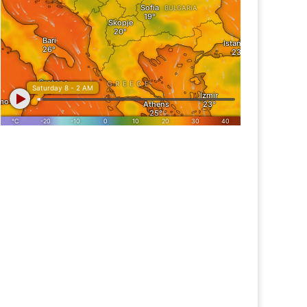
идневна временска
Тридневна временска
огноза (24.05.2022)
прогноза (06.09.2021)