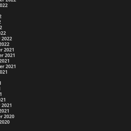
022
2
2
2
022
 2022
2022
r 2021
r 2021
2021
er 2021
021
1
1
1
021
 2021
2021
r 2020
2020