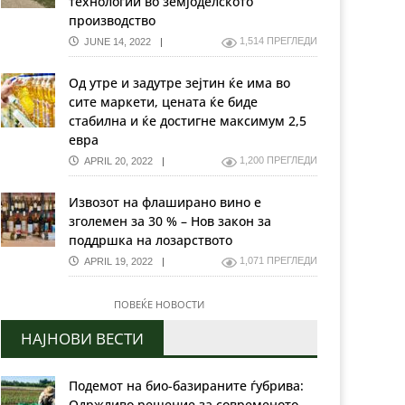
технологии во земјоделското
производство
1,514 ПРЕГЛЕДИ
JUNE 14, 2022
Од утре и задутре зејтин ќе има во
сите маркети, цената ќе биде
стабилна и ќе достигне максимум 2,5
евра
1,200 ПРЕГЛЕДИ
APRIL 20, 2022
Извозот на флаширано вино е
зголемен за 30 % – Нов закон за
поддршка на лозарството
1,071 ПРЕГЛЕДИ
APRIL 19, 2022
ПОВЕЌЕ НОВОСТИ
НАЈНОВИ ВЕСТИ
Подемот на био-базираните ѓубрива:
Одржливо решение за современото