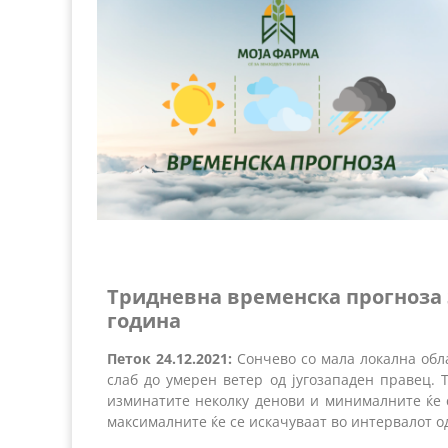
Тридневна
временска прогноза 
година
Петок 24.12.2021:
Сончево со мала локална обл
слаб до умерен ветер од југозападен правец. 
изминатите неколку денови и минималните ќе с
максималните ќе се искачуваат во интервалот од