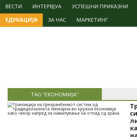
ВЕСТИ
ИНТЕРВЈУА
УСПЕШНИ ПРИКАЗНИ
ЕДУКАЦИЈА
ЗА НАС
МАРКЕТИНГ
TAG "ЕКОНОМИЈА"
Т
с
л
к
н