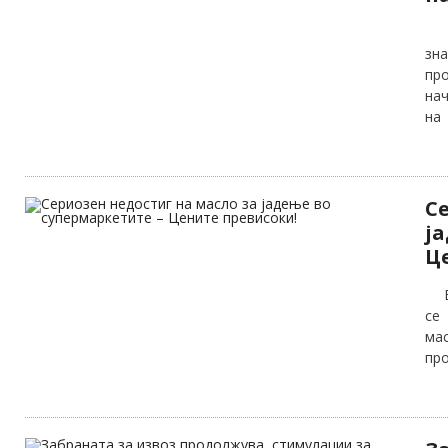
Ра
зна
пр
нач
на
С
ј
Ц
Во
се
ма
про