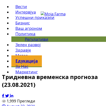
Вести
Интервјуа
Успешни приказни
Бизнис
Ваш агроном
Политика
Регулативи
Зелен развој
Здравје
Метео
Едукација
За Нас
Маркетинг
Тридневна временска прогноза
(23.08.2021)
1,999 Прегледи