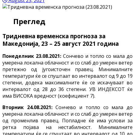
August 23, 2021
Преглед
Тридневна
временска прогноза за
Македонија, 23 – 25
август
2021 година
Понеделник 23.08.2021:
Сончево и топло со мала до
умерена локална облачност и со слаб до умерен ветер
претежно од југоисточен правец. Минималните
температури ќе се спуштаат во интервалот од 9 до 19
степени, додека максималните ќе се искачуваат во
интервалот од 28 до 36 степени. УВ ИНДЕКСОТ ќе
има ВИСОКА вредност (коефициент 7).
Вторник 24.08.2021:
Сончево и топло со мала до
умерена локална облачност и со слаб до умерен ветер
од променлив правец. Попладне ќе има услови за
ретка појава на нестабилност. Минималните
температури ќе се спуштаат во интервалот од 10 до