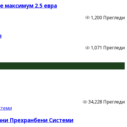
не максимум 2,5 евра
1,200 Прегледи
о
1,071 Прегледи
34,228 Прегледи
бани Прехранбени Системи