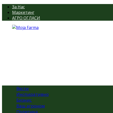
За Нас
Маркетинг
АГРО ОГЛАСИ
Вести
Инспиративно
Бизнис
Ваш агроном
Политика