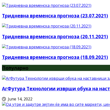
Тридневна временска прогноза (23.07.2021)
Тридневна временска прогноза (20.11.2021)
Тридневна временска прогноза (18.09.2021)
Популарно
АгФутура Технологии изврши обука на наст
June 14, 2022