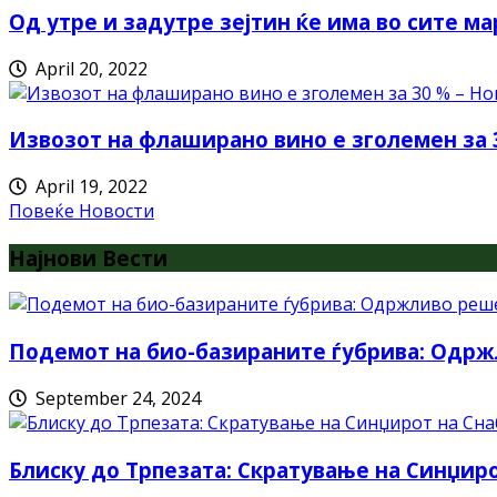
Од утре и задутре зејтин ќе има во сите ма
April 20, 2022
Извозот на флаширано вино е зголемен за 
April 19, 2022
Повеќе Новости
Најнови Вести
Подемот на био-базираните ѓубрива: Одрж
September 24, 2024
Блиску до Трпезата: Скратување на Синџи