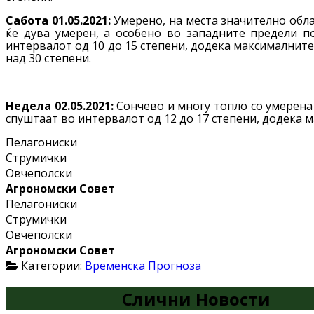
Сабота 01.05.2021:
Умерено, на места значително обла
ќе дува умерен, а особено во западните предели п
интервалот од 10 до 15 степени, додека максималните 
над 30 степени.
Недела 02.05.2021:
Сончево и многу топло со умерена
спуштаат во интервалот од 12 до 17 степени, додека м
Пелагониски
Струмички
Овчеполски
Агрономски Совет
Пелагониски
Струмички
Овчеполски
Агрономски Совет
Категории:
Временска Прогноза
Слични Новости