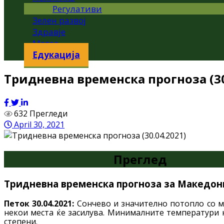
Регулативи
Зелен развој
Здравје
Метео
Едукација
Тридневна временска прогноза (30
632 Прегледи
April 30, 2021
Преглед
Тридневна временска прогноза за Македониј
Петок 30.04.2021:
Сончево и значително потопло со м
некои места ќе засилува. Минималните температури ќ
степени.