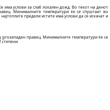
е има услови за слаб локален дожд. Во текот на денот
правец. Минималните температури ќе се спуштаат во
 најтоплите предели истите има услови да се искачат и
од југозападен правец. Минималните температури ќе се
 степени.