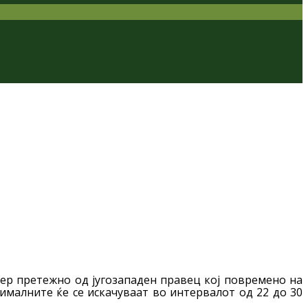
тер претежно од југозападен правец кој повремено на
ималните ќе се искачуваат во интервалот од 22 до 30