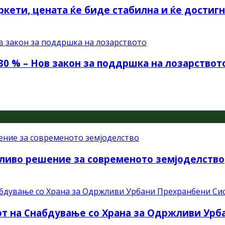
ркети, цената ќе биде стабилна и ќе достиг
30 % – Нов закон за поддршка на лозарствот
ливо решение за современото земјоделство
рот на Снабдување со Храна за Одржливи Ур