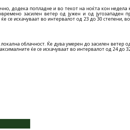
чно, додека попладне и во текот на ноќта кон недела ќ
овремено засилен ветер од јужен и од југозападен 
ќе се искачуваат во интервалот од 23 до 30 степени, во
 локална облачност. Ќе дува умерен до засилен ветер 
аксималните ќе се искачуваат во интервалот од 24 до 32